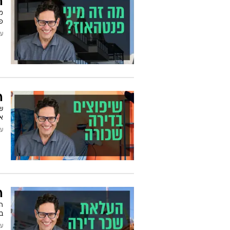
ה
מ
פ
עודכן
ה
ש
או
עודכן
ה
ה
בס
עודכן