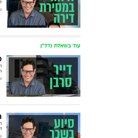
ל
עודכן
עוד בשאלת נדל"ן
מ
ה
הד
עודכן
ה
ה
ד
עודכן