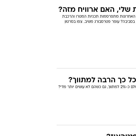
 שלי, האם ארוויח מזה?
 האחרונות מתפרסמות תכניות המטרו והרכבת
 בסביבה? עופר פטרסבורג משיב. צפו בסרטון
כל כך הרבה למתווך?
מתכננים לרכוש דירה יד שנייה? השאלה הבאה רלוונטית עבורכם: האם באמת חייבים לשלם כ-2% למתווך, גם כשהם לא עושים יותר מדי?