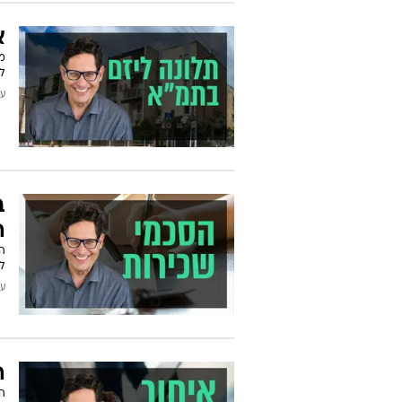
א
מה
ל
עודכן
ה
ה
להישאר 10
עודכן
ה
הש