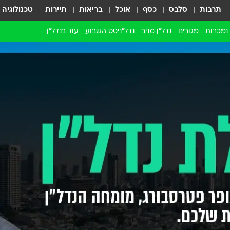
תרבות
סלבס
כסף
אוכל
בריאות
תיירות
טכנולוגיה
 נמכרות
מגורים
נדל"ן מניב
נדל"ניסט השבוע
עוד בנדל״ן
התחדשות עירונית
הברנז'ה
חו"ל
מובילי דרך
ארכיון כתבות