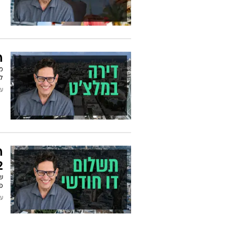
ה
מ
ל
עודכן
?
פ
עודכן