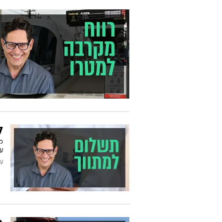
ל
ע
עודכן