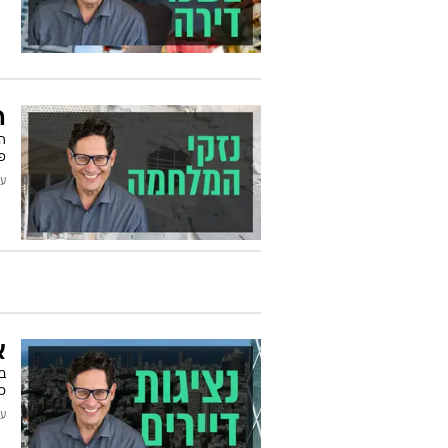
ה
ה
פ
עודכן
א
בש
כו
עודכן