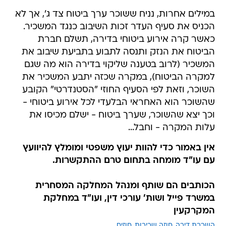
במילים אחרות, נניח ששוכר ערך ביטוח צד ג', אך לא
הכניס את סעיף העדר זכות השיבוב כנגד המשכיר.
כאשר קרה אירוע ביטוחי בדירה, תשלם חברת
הביטוח את הנזק ותנסה לתבוע בתביעת שיבוב את
המשכיר (לרוב בטענה שליקוי בדירה הוא מה שגם
למקרה הביטוח), במקרה שכזה יתבע המשכיר את
השוכר, וזאת לפי הסעיף החוזי "הסטנדרטי" הקובע
שהשוכר הוא האחראי הבלעדי לכל אירוע ביטוחי -
וכך יצא שהשוכר, שערך ביטוח - ישלם מכיסו את
עלות המקרה - וחבל...
אין באמור כדי להוות יעוץ משפטי ומומלץ להיוועץ
עם עו"ד מומחה בתחום טרם ההתקשרות.
הכותבים הם שותף ומנהל המחלקה המסחרית
במשרד פייל ושות' עורכי דין, ועו"ד במחלקת
המקרקעין
השכרת דירה
חוזה שכירות
חוזים