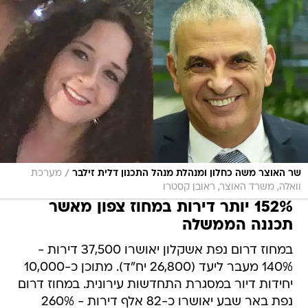
/
שר האוצר משה כחלון ומנהלת מנהל התכנון דלית זילבר
מערכת
וואלה, משרד האוצר, ראובן קסטרו
152% יותר דירות במחוז צפון מאשר
תכננה הממשלה
במחוז דרום נפת אשקלון יאושרו 37,500 דירות -
140% מעבר ליעד (26,800 יח"ד). מתוכן כ-10,000
יחידות דיור במסגרת התחדשות עירונית. במחוז דרום
נפת באר שבע יאושרו כ-82 אלף דירות - 260%