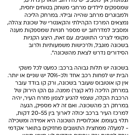
וצפופה, אך מסביב יש מדרחוב ופארק גדולים,
שמספקים לילדים מרחבי משחק בטוחים יחסית,
ולמבוגרים מרחב שהייה ובילוי. במרחק הליכה
נמצאים המרכז הקהילתי והקאנטרי של שכונת צהלה,
ומסביב למדרחוב יש מספר חנויות שמספקות מענה
מקומי לצרכי התושבים. עם זאת, היצע הקניות
בשכונה מוגבל, ולרכישות משמעותיות ולרוב
הסידורים נדרש לצאת מהשכונה".
בשכונה יש תלות גבוהה ברכב: כמעט לכל משקי
הבית יש לפחות רכב אחד ולכ-70% יש שניים או יותר.
אין קו אוטובוס שעובר בשכונה, ורק קו בודד עובר
במרחק הליכה (לא קצר) ממנה. גם הקו הירוק של
הרכבת הקלה, שצפוי להגיע לצפון מזרח העיר, יהיה
במרחק רב מהשכונה. ואם זה לא מספיק, הגעה
למרכז העיר ברכב יכולה לארוך בין 20-55 דקות,
תלוי בעומס. אוכלוסיית השכונה היא אמידה ומשכילה
- למעלה ממחצית התושבים מחזיקים בתואר אקדמי