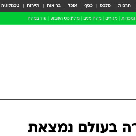
תרבות
סלבס
כסף
אוכל
בריאות
תיירות
טכנולוגיה
 נמכרות
מגורים
נדל"ן מניב
נדל"ניסט השבוע
עוד בנדל״ן
התחדשות עירונית
הברנז'ה
חו"ל
מובילי דרך
ארכיון כתבות
רה בעולם נמצאת