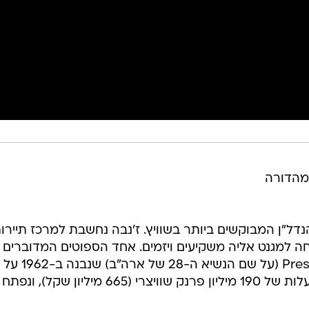
במהדורה
דל"ן המבוקשים ביותר בשוויץ. ז'נבה נחשבת למרכז תיירות
ה למגנט אליה משקיעים ויזמים. אחד הספוטים המדוברים
ביותר בעיר הוא מלון President Wilson (על
האגם. ב-1989 עבר שיפוץ וחידוש בעלות של 190 מיליון פרנק שוויצרי (665 מיליון שקל), ונפתח