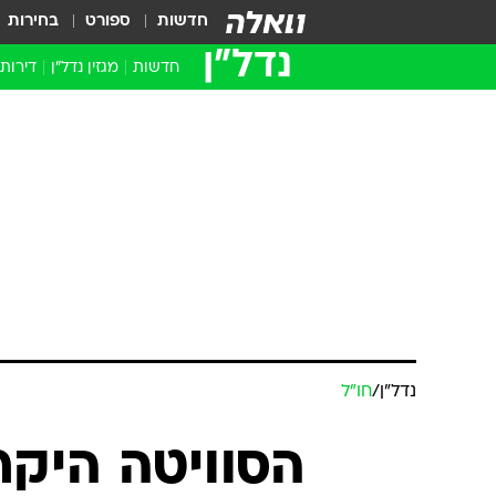
חדשות
ספורט
בחירות
נדל״ן
חדשות
מגזין נדל"ן
דירות
נדל״ן
/
חו"ל
הסוויטה היק