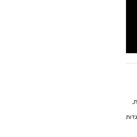
,
 שם הנשיא ה-28 של ארה"ב) שנבנה ב-1962 על גדות