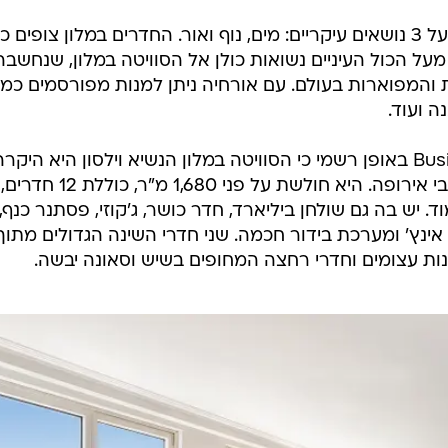
ב-2010 שופץ שוב וחודש בהתבסס על 3 נושאים עיקריים: מים, נוף ואור. החדרים במלון צופים
על הכול העיניים נשואות כולן אל הסוויטה במלון, שנחשבה
והמפוארות בעולם. עם אורחיה ניתן למנות מפורסמים כמו 
נה ועוד.
לאחרונה הכריז מגזין Business Insider באופן רשמי כי הסוויטה במלון הנשיא וילסון היא היקר
ביותר בעולם והגדולה ביותר בכל רחבי אירופה. היא חולשת על פני 1,680 מ"ר, כוללת 12 חדרים,
יש בה גם שולחן ביליארד, חדר כושר, ג'קוזי, פסתנר כנף,
נות עצומים וחדרי רחצה המחופים בשיש וסאונה יבשה.