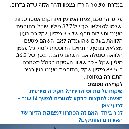
במזרח, משמר הירדן בצפון ודרך אלוף שדה בדרום.
על פי ההסכם, צמח המרמן ואורוקום אסטרטגיות
ישלמו למצלאוי סך של 37.7 מיליון שקל, בתוספת
מע"מ ותשלום נוסף של 9.5 מיליון שקל כפירעון
הלוואת בעלים שהועמדה לאבן השהם מטעם
מצלאוי. בנוסף, התחייבו הרוכשות ליטול על עצמן
הלוואה שנטלה אבן השהם מהבנק בסך של 36.3
מיליון שקל - כך ששווי העסקה הכולל מסתכם
ב-83.5 מיליון שקל (בתוספת מע"מ בגין רכיב
התמורה במזומן).
לקריאה נוספת:
פיקוח על מתווכי הדירות? חקיקה מיותרת
הצעה: להקצות קרקע למגורים למשך 14 שנה -
לרועי צאן
לגור ביחד: האם זה הפתרון למצוקת הדיור של
האזרחים הוותיקים?