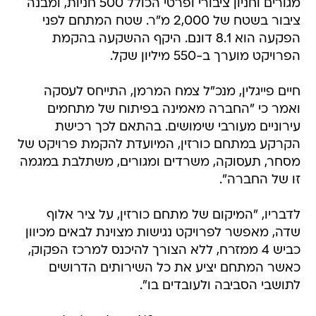
מגורים וחניון ציבורי ופרטי הכולל 500 חניות, ומבנה
ציבור בשטח של 2,000 מ"ר. שטח המתחם לפני
הפקעה הוא 8.1 דונם. היקף ההשקעה בהקמת
הפרויקט מוערך ב-550 מיליון שקל.
חיים פייגלין, מנכ"ל צמח המרמן, התייחס לעסקה
ואמר כי "החברה מאמינה בפיתוח של מתחמים
עירוניים מעורבי שימושים. בהתאם לכך רכישת
הקרקע במתחם כורזין, המיועדת להקמת פרויקט של
מסחר, תעסוקה, משרדים ומגורים, משתלבת במגמה
זו של החברה".
לדבריו, "המיקום של מתחם כורזין, על ציר אלוף
שדה, מאפשר לפרויקט נגישות מצוינת לבאים מכיוון
כביש 4 ממזרח, ללא הצורך להיכנס למרכז הפקוק,
כאשר המתחם יציע את כל השירותים הדרושים
לתושבי הסביבה ולעובדים בו".