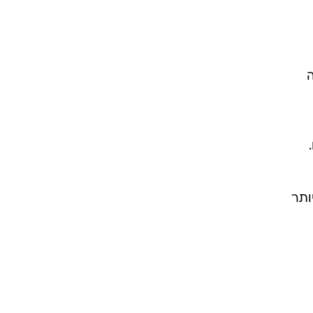
ה
ותר