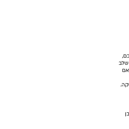
ם,
 שלב
אם
קה.
ן