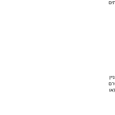
ים
ין
רם
או