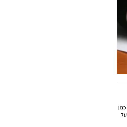
גון
על