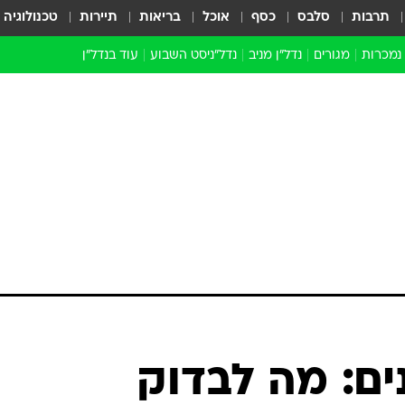
תרבות
סלבס
כסף
אוכל
בריאות
תיירות
טכנולוגיה
 נמכרות
מגורים
נדל"ן מניב
נדל"ניסט השבוע
עוד בנדל״ן
התחדשות עירונית
הברנז'ה
חו"ל
מובילי דרך
ארכיון כתבות
ים: מה לבדוק