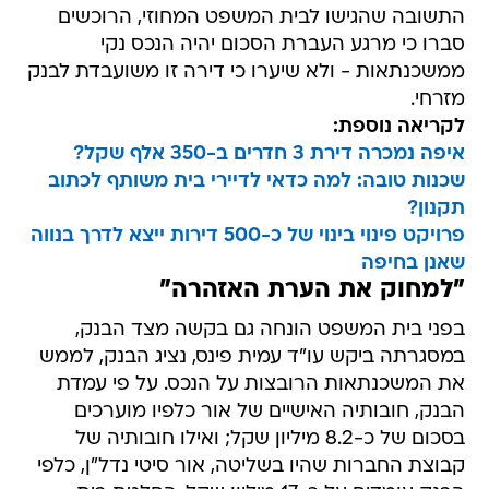
התשובה שהגישו לבית המשפט המחוזי, הרוכשים
סברו כי מרגע העברת הסכום יהיה הנכס נקי
ממשכנתאות - ולא שיערו כי דירה זו משועבדת לבנק
מזרחי.
לקריאה נוספת:
איפה נמכרה דירת 3 חדרים ב-350 אלף שקל?
שכנות טובה: למה כדאי לדיירי בית משותף לכתוב
תקנון?
פרויקט פינוי בינוי של כ-500 דירות ייצא לדרך בנווה
שאנן בחיפה
"למחוק את הערת האזהרה"
בפני בית המשפט הונחה גם בקשה מצד הבנק,
במסגרתה ביקש עו"ד עמית פינס, נציג הבנק, לממש
את המשכנתאות הרובצות על הנכס. על פי עמדת
הבנק, חובותיה האישיים של אור כלפיו מוערכים
בסכום של כ-8.2 מיליון שקל; ואילו חובותיה של
קבוצת החברות שהיו בשליטה, אור סיטי נדל"ן, כלפי