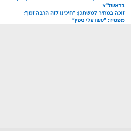
בראשל"צ
זוכה במחיר למשתכן: "חיכינו לזה הרבה זמן";
מפסיד: "עשו עלי ספין"