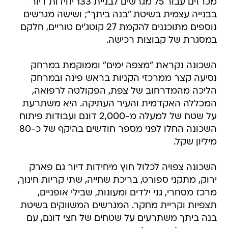
מכרזים עבור 75 מגרשים לבניית 133 יחידות דיור
בבנייה עצמית בשיטת "בנה ביתך"; ושישה מגרשים
נוספים מתוכננים להקמת 27 קוטג'ים טוריים, חלקם
במסגרת של קבוצות רכישה.
השכונה נקראת "מצפה ימים" וממוקמת במרחק
נסיעה קצר ממרכזי הקניות בראש פינה ובמרחק
הליכה מהמדרחוב של צפת, הפקולטה לרפואה,
המכללה האקדמית והעיר העתיקה. היא משתרעת
על שטח של למעלה מ-2,000 דונם ועבודות פיתוח
השכונה החלו לפני מספר חודשים בהיקף של כ-80
מיליון שקל.
השכונה צפויה לכלול חוץ מיחידות דיור גם פארק
ירוק, מתקני ספורט, בריכת שחייה, שתי קריות חינוך,
מרכז מסחרי, גני ילדים ומעונות, שבילי אופניים,
תצפיות וקריית מחקר. המגרשים המשווקים בשיטת
בנה ביתך משתרעים על שטחים של חצי דונם, עם