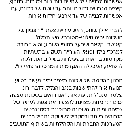
אפשרות לבנייה של שתי יחידות דיור צמודות. בנוסף,
קיימים מגרשים גדולים יותר עד שטח של כדונם, עם
אפשרות לבנייה של עד ארבע יחידות אירוח.
לדברי אילן שוחט, ראש עיריית צפת, " הצביון של
השכונה יהיה חילוני-מסורתי. היא תכלול
קאנטרי-קלאב שיפעל בסופי השבוע והיא קרובה
למרכזי בילוי ופנאי. העירייה תשקיע בתשתיות
מקדמות בריאות ובפעילויות בשילוב הפקולטה
לרפואה, המכללה האקדמית והמרכז הרפואי זיו".
תכנון ההקמה של שכונת מצפה ימים נעשה בסיוע
תנועת אור להתיישבות בנגב והגליל. לדברי רוני
פלמר, מנכ"ל תנועת אור, "אנו רואים בשכונת מצפה
ימים הזדמנות מצוינת להצעיד את צפת לעתיד של
צמיחה ופיתוח. השכונה מתוכננת בסטנדרטים
הגבוהים ביותר ובמקביל לשיווקה נתחיל בבניית
המערכות החברתיות והקהילתיות בשיתוף התושבים