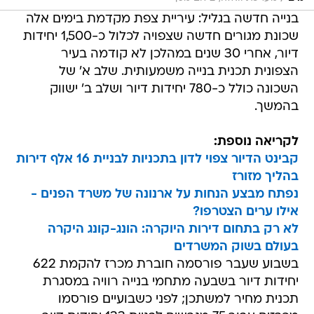
בנייה חדשה בגליל: עיריית צפת מקדמת בימים אלה
שכונת מגורים חדשה שצפויה לכלול כ-1,500 יחידות
דיור, אחרי 30 שנים במהלכן לא קודמה בעיר
הצפונית תכנית בנייה משמעותית. שלב א' של
השכונה כולל כ-780 יחידות דיור ושלב ב' ישווק
בהמשך.
לקריאה נוספת:
קבינט הדיור צפוי לדון בתכניות לבניית 16 אלף דירות
בהליך מזורז
נפתח מבצע הנחות על ארנונה של משרד הפנים -
אילו ערים הצטרפו?
לא רק בתחום דירות היוקרה: הונג-קונג היקרה
בעולם בשוק המשרדים
בשבוע שעבר פורסמה חוברת מכרז להקמת 622
יחידות דיור בשבעה מתחמי בנייה רוויה במסגרת
תכנית מחיר למשתכן; לפני כשבועיים פורסמו