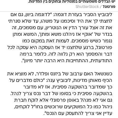
יש הבדלים משמעותיים במנטליות ובחוקים בין המדינות.
/
פורטוגל
ShutterStock
ליבוביץ הסביר בעזרת דוגמה: "לדוגמה ביוון, גם אם
לחצתי לך את היד וסיכמנו על משהו, עד שלא סגרתי
את זה אצל עורך הדין או הנוטריון, עם מסמכים, זה
בגדר של 'אוקיי אז ניהלנו משא ומתן', המשא ומתן
נגמר כשיש מסמכים. לעמות זאת במקום כמו
פורטוגל, ברגע שלחצנו יד אז העסקה היא עסקה לכל
דבר והמסמך הוא רק נלווה לזה. כלומר ברמה
התודעתית, ההתחייבות היא הרבה יותר מיוון".
כשנשאל האם ערבוב של ביזנס ופלז'ר, לא מוציא את
הכיף מאותן מדינות, ליבוביץ ענה: "כולם מדברים על
כך שמדובר בהשקעה פסיבית. אז לא מדובר
בהשקעה פסיבית כי בסופו של דבר נכס צריך לנהל.
גם אני לא מנהל באופן פרסונלי אלא לוקח חברת
ניהול כמו כל המשקיעים שרוכשים בחו"ל לוקחים,
עדיין אני צריך להתעסק עם הנכס".