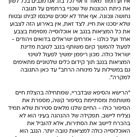
אירוע חמור מאוד וראוי לכל בוז. אנו מגבים בכל לשון
את כיתת הכוננות של שכניי ברתמים על תגובה
נחושה ונכונה. אף אחד לא יסכים שיכנסו לביתו ובטוח
שלא יסכנו את חייו. לצד זאת, אין באירוע הזה לצבוע
את כל המציאות בנגב או אוכלוסייה מסוימת בצבע
אחד ועל כולנו - אזרחים ישראלים בדואים ויהודים -
לפעול להמשך קיום משותף בנגב לטובת מדינת
ישראל כולה. מכון ריפמן ימשיך לפעול לשינוי
המציאות בנגב תוך קידום כלים שלטוניים מתאימים
גם במשילות על מינוחה הרחב" עד כאן התגובה
למקרה".
"הרישא והסיפא שבדבריי, שמתחילה בהצלת חיים
משותפת ומסתיימת בסיפור קשה, מספרת את
הסיפור כולו - החיים שלנו מלאים סטירות שלא תמיד
נצליח ליישב. תפקידה של ההנהגה בעיני הוא לא
בהכרח ליישב את הסתירות, אלא להוביל את
האוכלוסייה כולה למציאות טובה יותר. הנגב הוא