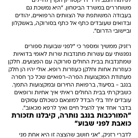
לפיתוח הנגב ויו"ר דריקטוריון הקרן לחיילים
משוחררים במשרד הביטחון. "היא נמשכת גם
בעבודה המשותפת של הצוותים הרפואיים, יהודים
ובדואים שעובדים כתף אל כתף בסורוקה, באשקלון
וביישובי הדרום".
רזניק ממשיך ומספר כי "לפני שבועות ספורים
נפגשתי עם עשרות מתנדבות שרות לאומי בדואיות
שמתנדבות בבית החולים סורוקה עם הפצועים. חלקן
כעוזרות אחות וחלקן כעוזרות רופא. אולי יהיו הן חלק
מעתודת המקצועות הפרה-רפואיים שכל כך חסרה
בנגב - בסיעוד, ברפואת החירום ובמקצועות התמך.
כשביקרתי בבית החולים ראיתי איך אחיות ורופאים
עובדים יחד בלי הבדל למוצאם כשכולם עסוקים
בדבר אחד איך להציל חיים ואיך לרפא מכאוב".
"המורכבות בנגב נותרה, קיבלנו תזכורת
כואבת לפני שבוע"
לדברי רזניק, "אני חושב שהצצה זו היא אחת מני