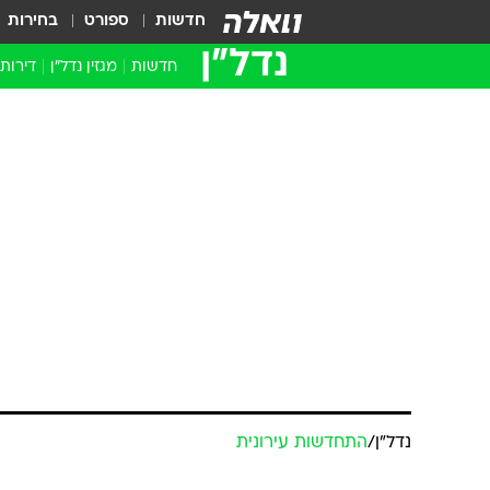
חדשות
ספורט
בחירות
נדל״ן
חדשות
מגזין נדל"ן
דירות
נדל״ן
/
התחדשות עירונית