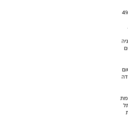
 הפרויקטים שנמצאים בשלבים מתקדמים, לעומת שנה שעברה, גידול של כ-4%
יה
ים
שום
דה
ומת
תל
נת