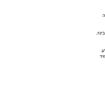
ה
ר הפרויקטים בתמ"א 38 ובפינוי בינוי,
"ע.
מיד