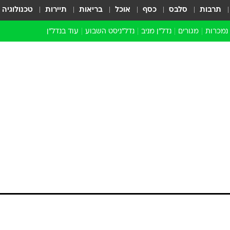
תרבות
סלבס
כסף
אוכל
בריאות
תיירות
טכנולוגיה
 נמכרות
מגורים
נדל"ן מניב
נדל"ניסט השבוע
עוד בנדל״ן
התחדשות עירונית
הברנז'ה
חו"ל
מובילי דרך
ארכיון כתבות