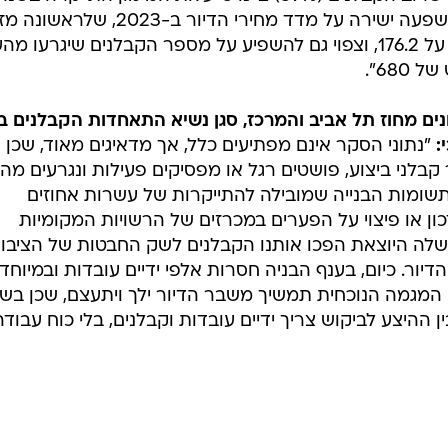
החולפת ואנחנו צופים שתהיה לכך השפעה ישירה על מדד מחירי הדיור ב-2023, שלרא
שנים יישאר זהה לשנת 2022 ויעמוד על 176.2, וצפוי גם להשפיע על מספר הקבלנים שיגרעו 
68".
ונים מחוז תל אביב והמרכז, סגן נשיא התאחדות הקבלנים בו
:
"נתוני הסקר אינם מפתיעים כלל, אך מדאיגים מאוד, שכן א
 קבלני ביצוע, פושטים רגל או מפסיקים פעילות ונגרעים מהע
תשומות הבנייה שמובילה להתייקרות של עשרות אחוזים
כון או פיצוי על הפערים במכרזים של הרשויות המקומיות
משלה היוצאת הפכו אותנו הקבלנים לשק החבטות של הציבו
ור. כיום, בענף הבניה חסרות אלפי ידיים עובדות ובמיוחד
המגמה הנוכחית תמשיך משבר הדיור ילך ויתעצם, שכן בשב
היצע לביקוש צריך ידיים עובדות וקבלנים, בלי כוח עבודה