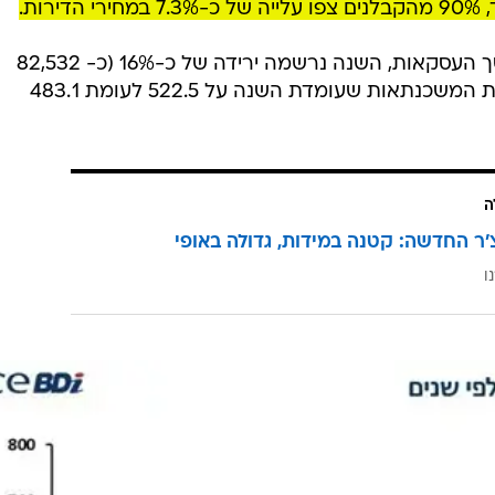
ות.
ביטוי נוסף להאטה ניתן לראות גם בסך העסקאות, השנה נרשמה ירידה של כ-16% (כ- 82,532
לעומת 98,487 שנה שעברה), וביתרת המשכנתאות שעומדת השנה על 522.5 לעומת 483.1
ה
'ר החדשה: קטנה במידות, גדולה באופי
ו