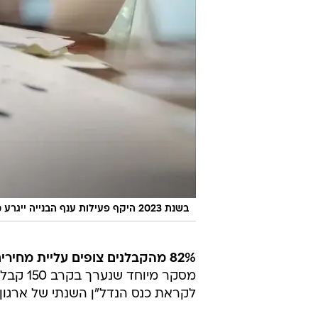
בשנת 2023 היקף פעילות ענף הבנייה ייגרע משמעותית עקב עלית המחירים
82% מהקבלנים צופים עליית מחירים
לקראת כנס הנדל"ן השנתי של ארגון 