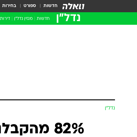
חדשות
ספורט
בחירות
נדל״ן
חדשות
מגזין נדל"ן
דירות
נדל״ן
82% מהקבל