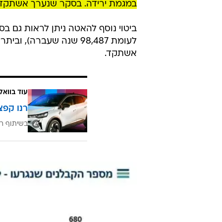
במגמת ירידה. בסקר שנערך אשתקד, 90% מהקבלנים צפו עלייה של כ-7.3% במחירי הדיר
אשתקד.
עוד בוואל
רנו קפצ
בשיתוף רנ