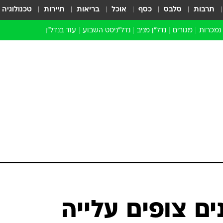
תרבות
סלבס
כסף
אוכל
בריאות
תיירות
טכנולוגיה
 נמכרות
מגורים
נדל"ן מניב
נדל"ניסט השבוע
עוד בנדל״ן
התחדשות עירונית
הברנז'ה
חו"ל
מובילי דרך
ארכיון כתבות
נים צופים עלייה