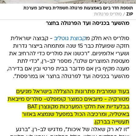
תוספת חדר ביום באמצעות פרגולה חשמלית בשילוב מערכת
/
ZIP
סולריס פרגולות
מהשער בכניסה ועד הפרגולה בחצר
סולריס היא חלק מ
קבוצת גוטליב
- קבוצה ישראלית
חזקה שפועלת כבר 15 שנה ומתמחה בייצור גדרות
ושערי אלומיניום. "רכשנו את סולריס כדי להרחיב את
מעטפת המוצרים שלנו", מספר לב-רן, "כדי לתת
מענה מקיף בין אם מדובר בבית פרטי ובין אם בדירה,
מהשער בכניסה ועד לפרגולה בחצר או במרפסת".
בעוד שמרבית פתרונות ההצללה בישראל מגיעים
מטורקיה - מיובאים כמוצר קומפלט- סולריס מייבאת
בבלעדיות את חלקי המערכות מקונצרן BAT
באיטליה, ומרכיבה הכול במפעל שנמצא באזור
תעשייה בברקן.
"זו לא רק שאלה של איכות", מדגיש לב-רן. "ברגע