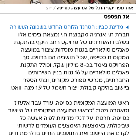
/
אחד מפרויקטי הדגל של המועצה. כסייפה
יחצ
אל תפספס
מדינת סביון: הטרנד הלוהט החדש בשכונה העשירה
חברת ח.י אנרגיה מקבוצת ח.י נמצאת בימים אלו
בשלביו האחרונים של פרויקט רחב היקף בהתקנת
פאנלים סולאריים בגגות מוסדות ציבור במועצה
המקומית כסייפה, שכל תושביה הם בדווים. סך
הפרויקט נאמד בכ-8 מיליון שקל, וכולל התקנת
פאנלים סולאריים על 16 גגות בניין השירותים
החברתיים, מגרשי ספורט מקורים, ובתי הספר
ביישוב בהיקף קיבולת ייצור חשמל של 1.9 מגה-וואט.
ראש המועצה המקומית כסייפה, עו"ד עבד אלעזיז
נסאסרה מסר: "כראש המועצה המקומית של היישוב
כסייפה, חרטתי על דגלי מדיניות לפיה אעשה כל
שביכולתי, באמצעות האמצעים העומדים לרשותי
לקדם את היישוב ואת התושבים החיים בו לרמת חיים