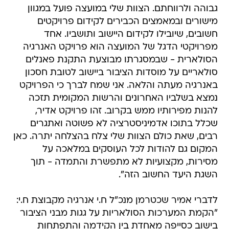
גבוהה ולרווחתם. הצוות שלי במועצה פועל במגוון
מישורים ובמאמצים הכבירים לקידום פרויקטים
חשובים, שיובילו לקידום היישוב ותושביו. אחד
מפרויקטי הדגל של המועצה הוא פרויקט האנרגיה
הסולארית - שבמסגרתו מבוצעת התקנת פאנלים
סולאריים על מוסדות הציבור ביישוב לטובת חסכון
באנרגיה מעתה והלאה. אני שמח לברך כי הפרויקט
נמצא בשלביו האחרונים והרשות המקומית תזכה
להנות מפירותיו ממש בקרוב. זהו פרויקט אדיר,
שכלל בתוכו אדמיניסטרציה לא פשוטה ואתגרים
רבים, שאת כולם הצוות שלי צלח בהצלחה יתרה. כאן
המקום גם להודות לכל העוסקים במלאכה על
מסירות, מקצועיות לא מתפשרת והתמדה - תוך
השגת היעד החשוב הזה".
לדברי אמיר שכטרמן מנכ"ל ח.י אנרגיה מקבוצת ח.י:
"הקמת המערכות הסולאריות על גגות מבני הציבור
בישוב כסייפה מאחדת בין הקידמה והתפתחות