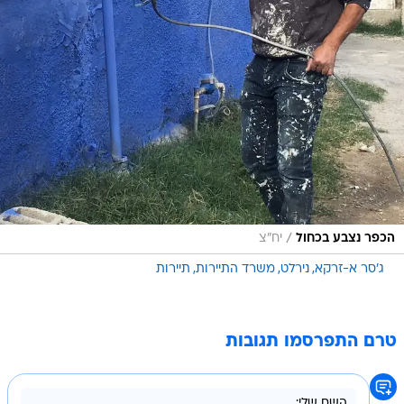
/
הכפר נצבע בכחול
יח"צ
ג'סר א-זרקא
נירלט
משרד התיירות
תיירות
טרם התפרסמו תגובות