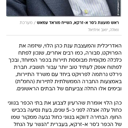
/
ראש מועצת ג'סר א-זרקא, השייח מוראד עמאש
מערכת
וואלה, יואב איתיאל
האדריכלית והמעצבת ענת כהן הלוי, שיזמה את
הפרויקט, סבורה, כמו רבים אחרים, שנכון לפתח
כלכלה מקומית מבוססת תיירות בכפר המיוחד, ובכך
לפתוח אופק לעתיד טוב יותר עבור תושביו. חברת
נירלט נרתמה לפרויקט ביחד עם משרד התיירות,
באמצעות החברה הממשלתית לתיירות (החמ"ת)
ובימים אלו החלה צביעתם של הבתים הראשונים.
כהן הלוי אומרת שהרעיון לצבוע את בתי הכפר בגווני
כחול עלה אצלה לפני כ-5 שנים, בעת נסיעה בכביש
החוף. הבחירה דווקא בגווני כחול נבעה ממקור שמו
של הכפר ג'סר א-זרקא, בעברית "הגשר על הנחל