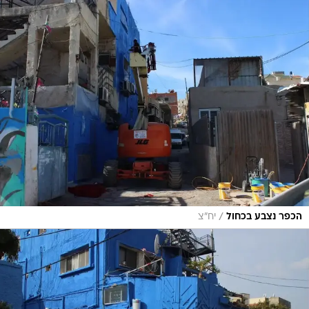
/
הכפר נצבע בכחול
יח"צ