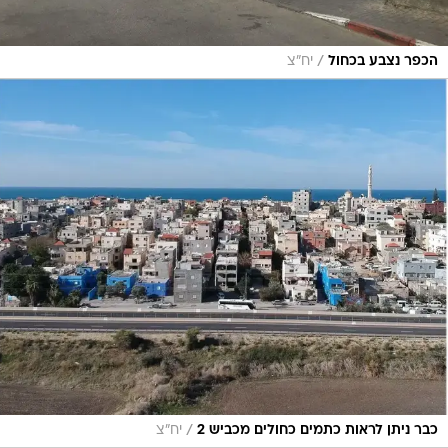
/
הכפר נצבע בכחול
יח"צ
/
כבר ניתן לראות כתמים כחולים מכביש 2
יח"צ