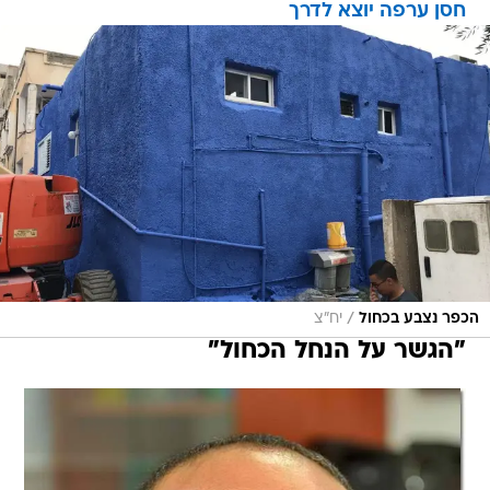
חסן ערפה יוצא לדרך
/
הכפר נצבע בכחול
יח"צ
"הגשר על הנחל הכחול"