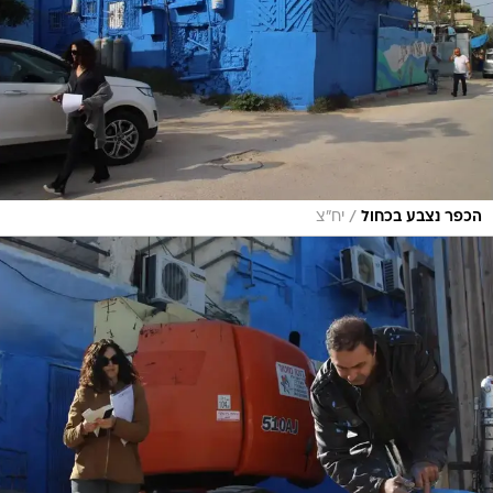
/
הכפר נצבע בכחול
יח"צ