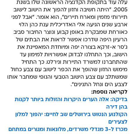
עלה עוד בתקופת הקדנציה הראשונה שלו בשנת
2005. "היתה חשיבה וחזון להפוך את הישוב לישוב
תיירותי מזמין ומארח תיירים", הוא אומר. "אבל לפני
ארבע שנים הגיעה אלי האדריכלית ענת כהן הלוי
כאורחת שמבקרת באופן קבוע ונוצר החיבור סביב
הרעיון היפה שדרכו אפשר לראות את הבתים של
ג'סר א-זרקא בצורה יפה ומיוחדת המאפיינת את
הישוב, וכך התחלנו לבדוק אפשרויות למימון עד
שהתחברנו למשרד התיירות ונירלט. כך התחיל
מימוש החזון שהופך את הכפר לישוב עם צבע כחול
שמשתלב עם צבע הישוב הטבעי והנופי שמחבר אותו
לצבע הים ונחל התנינים".
לקריאה נוספת:
בדיקה: אלה הערים היקרות והזולות ביותר לקנות
בהן דירה
הקולנוע הנטוש בירושלים שב לחיים: יהפוך למלון
לצעירים
מכרז ל-3 מגדלי משרדים, מלונאות ומגורים במתחם