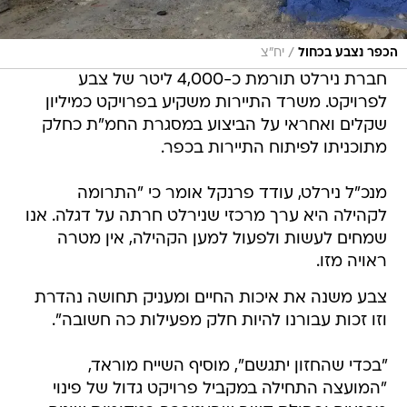
/
הכפר נצבע בכחול
יח"צ
חברת נירלט תורמת כ-4,000 ליטר של צבע
לפרויקט. משרד התיירות משקיע בפרויקט כמיליון
שקלים ואחראי על הביצוע במסגרת החמ"ת כחלק
מתוכניתו לפיתוח התיירות בכפר.
מנכ"ל נירלט, עודד פרנקל אומר כי "התרומה
לקהילה היא ערך מרכזי שנירלט חרתה על דגלה. אנו
שמחים לעשות ולפעול למען הקהילה, אין מטרה
ראויה מזו.
צבע משנה את איכות החיים ומעניק תחושה נהדרת
וזו זכות עבורנו להיות חלק מפעילות כה חשובה".
"בכדי שהחזון יתגשם", מוסיף השייח מוראד,
"המועצה התחילה במקביל פרויקט גדול של פינוי