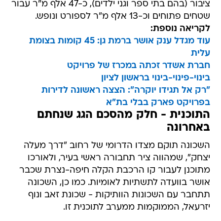
ציבור (בהם בתי ספר וגני ילדים), כ-47 אלף מ"ר עבור
שטחים פתוחים וכ-13 אלף מ"ר לספורט ונופש.
לקריאה נוספת:
עוד מגדל ענק אושר ברמת גן: 45 קומות בצומת
עלית
חברת אשדר זכתה במכרז של פרויקט
בינוי-פינוי-בינוי בראשון לציון
"רק אל תגידו יוקרה": הצצה ראשונה לדירות
בפרויקט פארק בבלי בת"א
התוכנית - חלק מהסכם הגג שנחתם
באחרונה
השכונה תוקם מצדו הדרומי של רחוב "דרך מעלה
יצחק", שמהווה ציר תחבורה ראשי בעיר, ולאורכו
מתוכנן לעבור קו הרכבת הקלה חיפה-נצרת שכבר
אושר בוועדה לתשתיות לאומיות. כמו כן, השכונה
תתחבר עם השכונות הוותיקות - שכונת זאב ונוף
יזרעאל, הממוקמות ממערב לתוכנית זו.