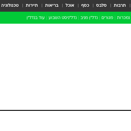
תרבות
סלבס
כסף
אוכל
בריאות
תיירות
טכנולוגיה
 נמכרות
מגורים
נדל"ן מניב
נדל"ניסט השבוע
עוד בנדל״ן
התחדשות עירונית
הברנז'ה
חו"ל
מובילי דרך
ארכיון כתבות