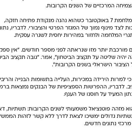
מיחה המרכזיים של השנים הקרובות.
ענתבי ציין כי המשק הישראלי נכנס למלחמת 7 באוקטובר כשהוא נהנה מנקודת פתיחה חזקה,
 לצד מינוף נמוך של המגזר הפרטי והציבורי. לדבריו, נתונ
י המלחמה ולחזור במהירות יחסית לשגרה עסקית.
ם מורכבת יותר מזו שנראתה לפני מספר חודשים. "אין ספק
יה שליטה על תקציב הביטחון", אמר. "גובה תקציב הביט
הציבור הישראלי בשנים הקרובות".
י למרות הירידה במכירות, העלייה בתשומות הבנייה והריבי
יב. לדבריו, ההפרשות הספציפיות של הבנקים נמצאות ברמ
ון המעיד על חוסנו של הענף.
א מזהה פוטנציאל משמעותי לשנים הקרובות: תשתיות, ד
 תשתיות גדולים ימשיכו לצאת לדרך ללא קשר לזהות הממשל
רכזי נתונים חדשים.