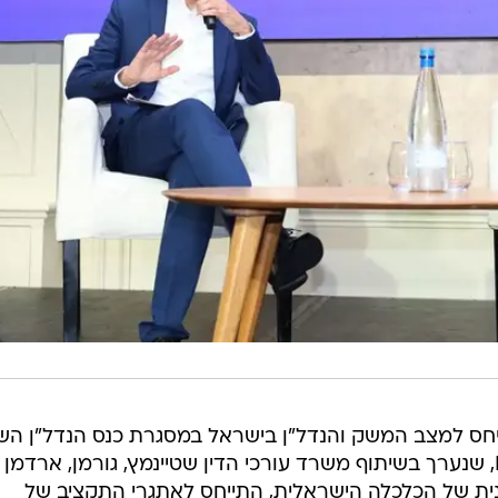
תייחס למצב המשק והנדל"ן בישראל במסגרת כנס הנדל"ן הש
של פירמת הייעוץ וראיית החשבון EY, שנערך בשיתוף משרד עורכי הדין שטיינמץ, גורמן, ארדמן
נית של הכלכלה הישראלית, התייחס לאתגרי התקציב של