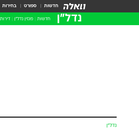
חדשות
ספורט
בחירות
נדל״ן
חדשות
מגזין נדל"ן
דירות
נדל״ן