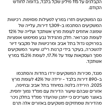
הקבלנים על 115 מיליון שקל בלבד, בדומה לחודש
הקודם.
גם המשקיעים חזרו במרץ לפעילות מסוימת. רכישות
המשקיעים הסתכמו ב-1,309 דירות, עלייה של
שמונה אחוזים לעומת מרץ אשתקד ועלייה של 12%
לעומת פברואר. חלק מהגידול נבע ממימוש אופציות
בפרויקט גדול בתל אביב ומרכישות של מקבצי דיור
להשכרה, בעיקר בידי קרנות רי"ט. שיעור המשקיעים
מסך העסקאות עמד על 17.7%, לעומת 15.2% במרץ
אשתקד.
מנגד, מכירות המשקיעים ירדו בחדות והסתכמו
ב-890 דירות בלבד - ירידה של 42% לעומת מרץ
2025. הירידה בלטה במיוחד בתל אביב ובחיפה,
אזורים שבהם שיעור הדירות עם ממ"ד נמוך יחסית.
באוצר מעריכים כי ייתכן שהיעדר ממ"ד בחלק ניכר
מהדירות שמחזיקים משקיעים באזורים אלה תרם