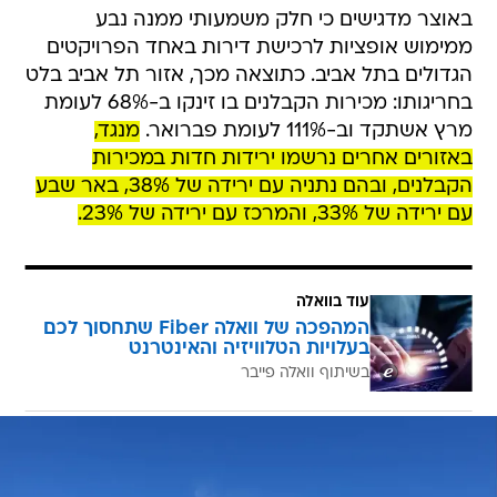
באוצר מדגישים כי חלק משמעותי ממנה נבע
ממימוש אופציות לרכישת דירות באחד הפרויקטים
הגדולים בתל אביב. כתוצאה מכך, אזור תל אביב בלט
בחריגותו: מכירות הקבלנים בו זינקו ב-68% לעומת
מרץ אשתקד וב-111% לעומת פברואר.
מנגד,
באזורים אחרים נרשמו ירידות חדות במכירות
הקבלנים, ובהם נתניה עם ירידה של 38%, באר שבע
עם ירידה של 33%, והמרכז עם ירידה של 23%.
עוד בוואלה
המהפכה של וואלה Fiber שתחסוך לכם
בעלויות הטלוויזיה והאינטרנט
בשיתוף וואלה פייבר