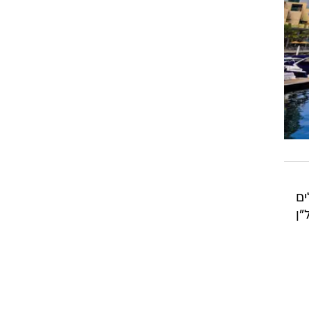
ים
"ן