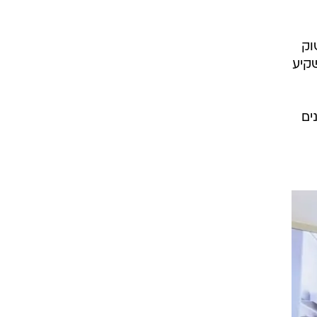
וק
שקיע
ים