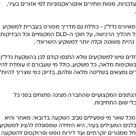
דכניות, מפות מחירים אינטראקטיביות לפי אזורים בעיר,
יורס נדל"ן - כוללת גם מדריך מפורט בעברית למשקיע
המתחיל, עם הסבר צעד אחר צעד על תהליך הרכישה, על חוקי ה-DLD המקומיים וכל הבדיקות
נהיית פשוטה וקלה יותר למשקיע הישראלי .
דים שיש למשקיעים שלא התנסו קודם לכן בהשקעת נדל"ן
שקיפות מלאה, כל משקיע, כולל מי שעבורם זו עומדת להי
ים נמצאים בשליטה מלאה שלהם, בדיוק כפי שצריך להיות",
 הנתונים המקצועיים שהחברה מציגה פתוחים בפני כל
לי שום התחייבות.
מכל שאר מי שפעילים סביב השקעה בדובאי. מאחר והיא
נים המובילים בעיר, היא היחידה שמסוגלת להציג למשקיע
ל ממגורים יוקרתיים ועד דירות נופש ופרויקטים להשקעה