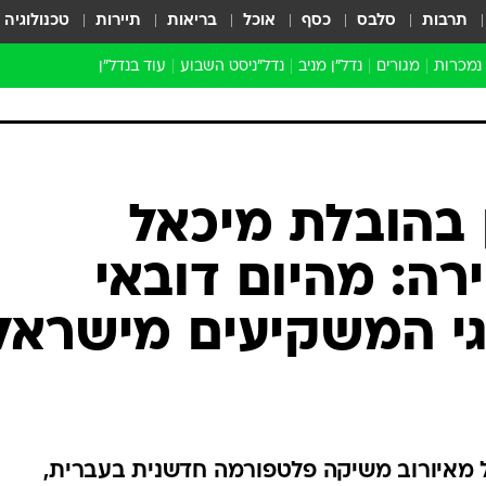
תרבות
סלבס
כסף
אוכל
בריאות
תיירות
טכנולוגיה
 נמכרות
מגורים
נדל"ן מניב
נדל"ניסט השבוע
עוד בנדל״ן
התחדשות עירונית
הברנז'ה
חו"ל
מובילי דרך
 בהובלת מיכאל
ארכיון כתבות
רה: מהיום דובאי
גי המשקיעים מישראל
לת מיכאל מאיורוב משיקה פלטפורמה חדשנית בעברית,