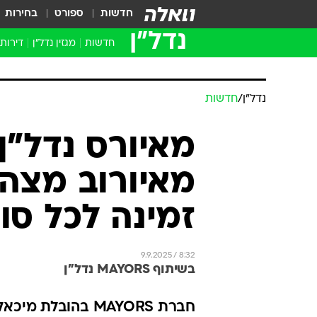
חדשות
ספורט
בחירות
נדל״ן
חדשות
מגזין נדל"ן
דירות
נדל״ן
/
חדשות
מאיורס נדל"ן
מאיורוב מצהי
זמינה לכל סו
9.9.2025 / 8:32
בשיתוף MAYORS נדל"ן
חברת MAYORS בהוב