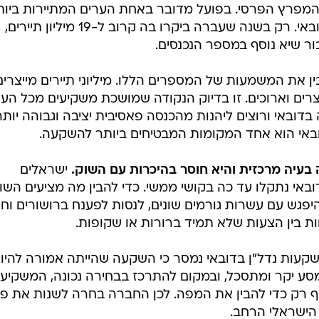
המפרץ הפרסי. בפועל מדובר באחת הערים המתיירות ביות
בעולם שמחפשים דירות למכירה בדובאי. רק בשנה שעברה ביקרו בה קרוב ל-19 מיליון תיירים,
בין את המשמעות של המספרים הללו. מיליוני תיירים מייצרים
צרים וארוכים. זו בדיוק הנקודה שמושכת משקיעים מכל העו
בדובאי ורוצים ליהנות מהכנסה פאסיבית יציבה וגבוהה יותר
דובאי הוא אחד המקומות המבטיחים ביותר להשקעה.
 בעיה מרכזית והיא חוסר בהיכרות עם השוק.
ישראלים
באי נתקלו עד כה בקושי ממשי. כדי להבין מה מציעים השו
היפגש עם עשרות גורמים שונים, לנסות לפענח ברושורים וחו
ות בין הצעות שלא תמיד ברורות או שקופות.
עות נדל"ן בדובאי נמסר כי השקעה שהייתה אמורה להיו
סע יקר ומתסכל, ובמקום להתרכז בבחירה נכונה, המשקיעי
כסף רק כדי להבין את המפה. לכן החברה בחרה לשנות את פנ
הישראלי הרחב.