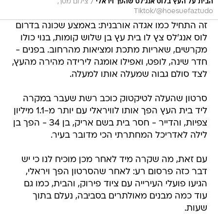
/
הבית על העץ בלוס אנג'לס שהפך ויראלי
צילום מסך,
Tiktok/@hoesuefaztudo
זה התחיל כמו אגדה אורבנית: באמצע שכונה בדרום
לוס אנג'לס צץ לו בית עץ בן שלוש קומות, בנוי כולו
מקרשים, שאריות מתכת ומציאות מהרחוב. בפנים -
חדר שינה, לופט, ואפילו אומגה לירידה מהירה מהעץ,
לצד סולם גבוה שמעלה אותו למעלה.
סרטון שהעלה לטיקטוק כוכב רשת שעבר במקרה
ליד בית העץ הפך אותו לוויראלי עם יותר מ-1.1 מיליון
צפיות, והדייר - חסר בית בשם אריק, בן 34 - הפך בן
לילה לאדריכל המחתרתי הכי מדובר בעיר.
עם זאת, מה שקרה מיד לאחר מכן מוכיח לנו כי יש
דבר כזה פרסום רע: לאחר שהסרטון הפך ויראלי,
הגיעו פועלי העירייה עם ציוד פירוק, והבית, כמו גם
עוד כמה מבנים מאולתרים בסביבה, נעלם בתוך
שעות.