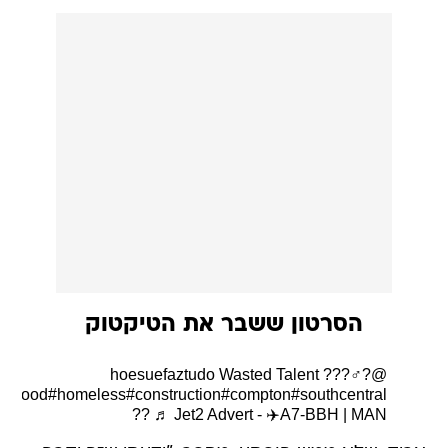
הסרטון ששבר את הטיקטוק
Wasted Talent ???‍♂️?
@hoesuefaztudo
hehood
#homeless
#construction
#compton
#southcentral
♬ Jet2 Advert - ✈️A7-BBH | MAN ??