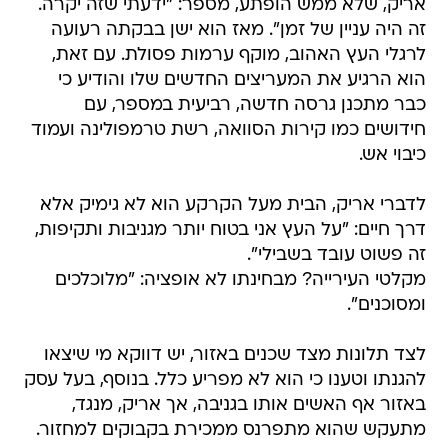
אריק, שלא ממש הופתע, מספר: "ידעתי שזה יקרה.
זה היה עניין של זמן". מאז הוא ישן בבקתה רעועה
לרגלי העץ האהוב, מוקף ערמות פסולת. עם זאת,
הוא הרגיע את המעריצים החדשים שלו והודיע כי
כבר מתכנן גרסה חדשה, רביעית במספר, עם
חידושים כמו קירות הסוואה, רשת טרמפולינה ועמוד
כיבוי אש.
לדברי אריק, הבית מעל הקרקע הוא לא גימיק אלא
דרך חיים: "על העץ אני בטוח יותר מגניבות ותקיפות,
זה פשוט עובד בשבילי".
מקלטי העירייה? מבחינתו לא אופציה: "מלוכלכים
ומסוכנים".
לצד תלונות מצד שכנים באזור, יש דווקא מי שיצאו
להגנתו וטענו כי הוא לא מפריע כלל. בנוסף, בעל עסק
באזור אף האשים אותו בגניבה, אך אריק, מנגד,
מתעקש שהוא מתפרנס ממכירת בקבוקים למחזור.