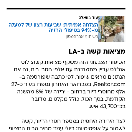
עוד בוואלה
הצלחה אמיתית: שביעות רצון של למעלה
מ-94% בטיפולי הרזיה
בשיתוף אברהמסון
מציאות קשה ב-LA
הסיפור הצבעוני הזה משקף מציאות קשה: לוס
אנג'לס עדיין מתמודדת עם אלפי חסרי בית, גם אם
הנתונים מראים שיפור. לפי כתבה שפורסמה ב-
Realtor.com, בפברואר האחרון נספרו בעיר כ-27
אלף מחוסרי דיור ברחוב - ירידה של 8% מהשנה
הקודמת. בסך הכול, כולל מקלטים, מדובר
בכ־43,700 איש.
לצד הירידה היחסית במספר חסרי הדיור, קשה
לשמור על אופטימיות: ביולי עמד מחיר הבית החציוני