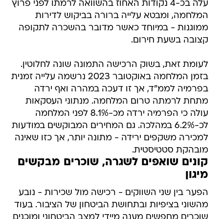
עלה בכ-4 נקודות האחוז בהשוואה לרמתו לפני פרוץ
המלחמה, ומבטא עלייה ברורה בביקוש לדירות
ממוגנות - במיוחד כאשר מדובר בהשכרה לתקופה
קצובה בשעת חירום.
לעומת זאת, בשוק הרכישה התמונה שונה לחלוטין.
בזמן המלחמה באוקטובר 2023 נרשמה עלייה זמנית
בפרמיה לממ"ד, אך זו דעכה במהרה ואף ירדה
מתחת לרמתה טרום המלחמה. מנתוני העסקאות
עולה כי הפרמיה ירדה מכ-8.1% לפני המלחמה
לכ-6.2% במהלכה. גם המחירים המבוקשים במודעות
למכירה משקפים ירידה - מתונה יותר, אך כזו שאינה
מובהקת סטטיסטית.
קונים שואפים לשגרה, שוכרים מבקשים
מיגון
הפער בין שני השווקים - רכישה מול שכירות - נובע
מהשוני בציפיות ובתחושת הביטחון של הציבור. בעוד
שוכרים מחפשים מענה מיידי למצב הביטחוני ומוכנים