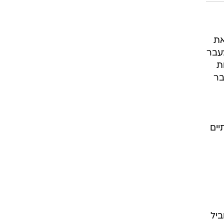
את
מעבר
ת
דובר
יים
ביל