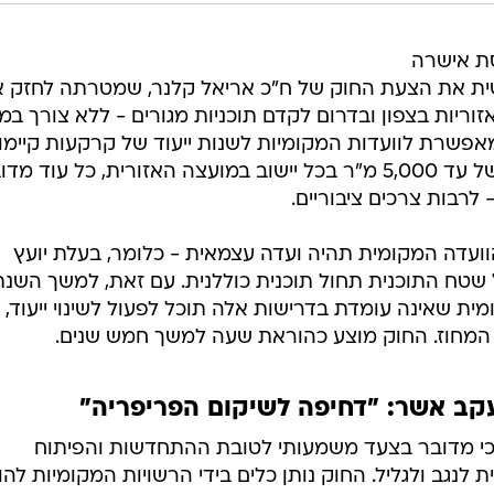
סת אישרה
שית את הצעת החוק של ח"כ אריאל קלנר, שמטרתה לחזק 
זוריות בצפון ובדרום לקדם תוכניות מגורים - ללא צורך ב
אפשרת לוועדות המקומיות לשנות ייעוד של קרקעות קיימו
לייעוד מגורים, ולאשר תוספת שטח של עד 5,000 מ"ר בכל יישוב במועצה האזורית, כל עוד מ
- לרבות צרכים ציבוריים.
ועדה המקומית תהיה ועדה עצמאית - כלומר, בעלת יועץ
שטח התוכנית תחול תוכנית כוללנית. עם זאת, למשך השנת
ית שאינה עומדת בדרישות אלה תוכל לפעול לשינוי ייעוד,
 המחוז. החוק מוצע כהוראת שעה למשך חמש שנים.
קב אשר: "דחיפה לשיקום הפריפריה"
ן כי מדובר בצעד משמעותי לטובת ההתחדשות והפיתוח
לנגב ולגליל. החוק נותן כלים בידי הרשויות המקומיות להו