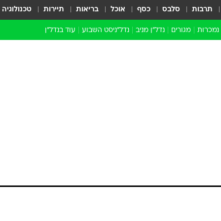
תרבות
סלבס
כסף
אוכל
בריאות
תיירות
טכנולוגיה
 נמכרות
מגורים
נדל"ן מניב
נדל"ניסט השבוע
עוד בנדל״ן
התחדשות עירונית
הברנז'ה
חו"ל
מובילי דרך
ארכיון כתבות