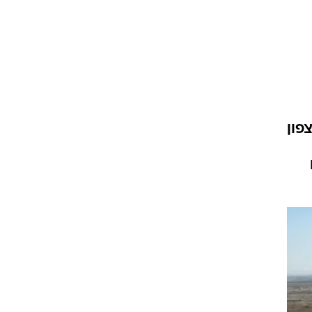
פון
ם