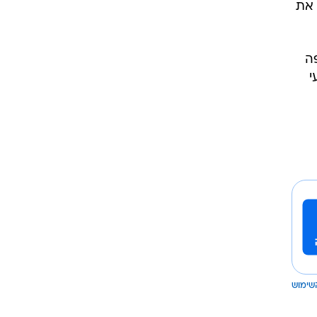
 את
ה
י
שימוש