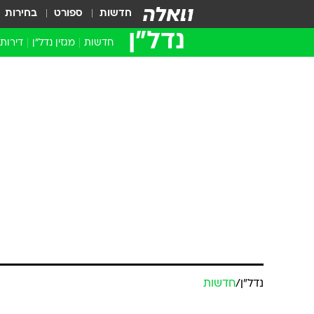
חדשות
ספורט
בחירות
נדל״ן
חדשות
מגזין נדל"ן
דירות
נדל״ן
/
חדשות