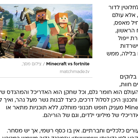
 האם לקנות ספה יוקרתית ולרוקן את הכיס, או להמתין ולח
 פיננסית, אך במודל פשוט: אין בנקים, ריביות או סיכוני ש
שג שאינו מובטח מחוץ למשחק.
בודה נוספת, מכירת חפצים, או אפילו קוד צ'יט. כך נוצר
 ומכשולים אמיתיים בדרך לבית משלו.
נה לחלוטין לדור
 אלא עולם
יל מאפס,
 הראשון,
ת ייפול
ישרדות
ו בלילה, ממש
/
Minecraft vs fortnite
צילום מסך,
matchmade.tv