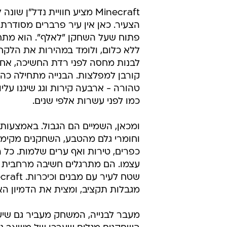
עובדים, חוסכים, ומשדרגים את ביתם.
לחדר נוסף? דילמות אלו מדמות מציאות
וכמעט כל סימס יגור בבית נאה - הי
במשחק, מחסור בכסף נפתר בקלות - ע
מסר אופטימי נאיבי, המטשטש פערים
Minecraft: נדל"ן בעולם של קוביות
Minecraft מציע חוויית נדל"ן שו
הצעיר. כאן אין עיר פרברים מסודרת,
פתוח שעל השחקן "לאלף". הוא מתח
ללא כלום, ולומד במהירות את הלקח
לבנות מחסה לפני רדת החשיכה, אחר
קורבן למפלצות. הבנייה מתחילה כה
טהורה - ארבעה קירות וגג שיגנו עלי
כמו לפני עשרות אלפי שנים.