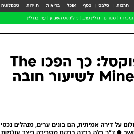
תרבות
סלבס
כסף
אוכל
בריאות
תיירות
טכנולוגיה
 נמכרות
מגורים
נדל"ן מניב
נדל"ניסט השבוע
עוד בנדל״ן
התחדשות עירונית
הברנז'ה
חו"ל
מובילי דרך
ארכיון כתבות
אנחנו דור מפוקסל: כך הפכו The