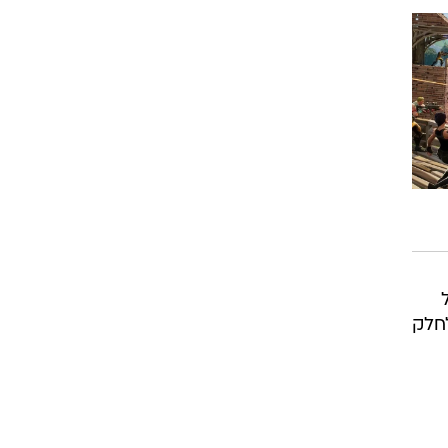
סוך
וק,