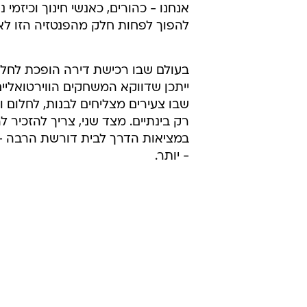
30 אפילו לדמיין את עצמם בעלי נ
תחושת ערך, יוזמה, עצמאות. זה לא ר
ומה קורה כשהפער בין המסך
לדברי ברדה ברקת, "הילדים גדלים ע
משאבים, שהכול יקר ובלתי נגיש. אני
אנחנו - כהורים, כאנשי חינוך וכיזמי 
להפוך לפחות חלק מהפנטזיה הזו ל
בעולם שבו רכישת דירה הופכת לחלו
ייתכן שדווקא המשחקים הווירטואליי
שבו צעירים מצליחים לבנות, לחלום ו
רק בינתיים. מצד שני, צריך להזכיר ל
במציאות הדרך לבית דורשת הרבה -
- יותר.