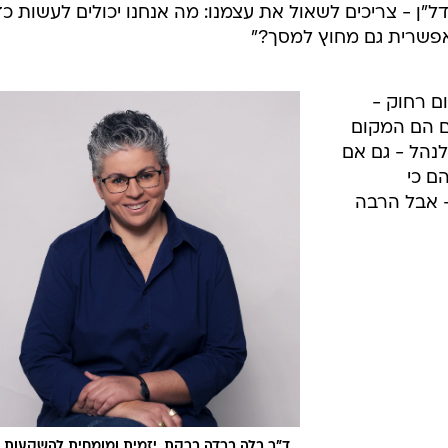
כס. אבל במשחק - הם בונים ומפתחים, מקבלים החלטות. זה י
ק 'לשחק בבית', זה סוג של הכנה ליזמות - גם אם וירטואלי
 למציאות הופך גדול מדי?
ם פנטזיה שמתנגשת בקיר המציאות - שאין דירה, שאין
 חוששת שהפער הזה ייצור תחושת תסכול וחוסר אונים. לכן
נדל"ן - צריכים לשאול את עצמנו: מה אנחנו יכולים לעשות כד
אפשרית גם מחוץ למסך?"
ם רחוק -
ם הם המקום
לנהל - גם אם
הם כי
 אבל הרבה