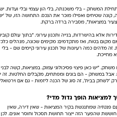
 הרבה?
3 מנויים ב-75 שקלים וגם חודש חינם! וואלה מובייל
מון
מלאה
ילת המשחק - בלי משכנתה, בלי הון עצמי ובלי ועדות. יש
, קונה שטיחים ואפילו מוכר את הנכס. התחושה הזו, של 'יש 
צעיר במציאות", מסבירה ברדה ברקת.
Minec לא עוסק בדירות אלא בהישרדות, בנייה ותכנון עירוני. "בתוך עולם קובי
מם מקום בטוח, ואז מתקדמים: מקימים שכונה, מנהלים כלכ
זה מדהים כמה רעיונות של תכנון עירוני קיימים שם - בלי
א מחייכת.