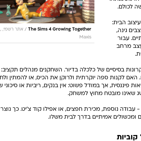
אוריה, והחוויה הזו שונה מאוד מהמציאות.
אחת ההחלטות הראשונות ב-The Sims היא
ולם כמעט
ראשוני
 בדרגה" לבית
 או משכנתה.
ה לכולם.
יצוב הבית:
/
The Sims 4 Growing Together
אתר
בים גינה,
Maxis
ים. עבור
עצב מרחב
ת.
, The Sims מלמד עקרונות בסיסיים של כלכלה בדיור. השחקנים מנהלים תקציב: