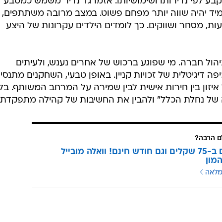
בלוקים
 חוות,
העולם הוא חומר גלם, וכל שחקן הוא האדריכל והמהנדס של
נון: היכן לסלול דרכים, כיצד לבנות גשר מעל נהר, ואיך 
שטח לעיר עם מבנים וכיכרות. Minecraft מעניק חופש תכנוני מוחלט, ללא תוכניות מתאר או
יכלי של מיליוני ילדים, וגם של הוריהם.
ים כלכליים וחברתיים. אין בו כסף רשמי, אך יש מסחר.
ע לפי נדירותו ושימושיותו: אזמרגד נדיר משמש כמטבע
 תמיד יהיה שווה יותר מפחם פשוט. במצב מרובה משתתפים,
, מסחר ושווקים. כך לומדים הילדים עקרונות של היצע
ול חברה. מי שפוגע ברכוש של אחרים נענש, ולעיתים
ה דיגיטלית של זכויות קניין. באופן טבעי, השחקנים מתנסי
יזון בין חירות אישית לבין שמירה על המרחב המשותף. בלי
ה של נחלת הכלל" ולהבין את החשיבות של קהילה מתפקדת.