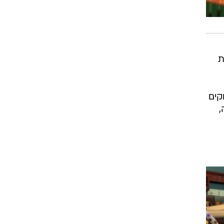
ת
קים
,