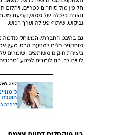
ומכאן, השמיים הם הגבול. באמצעות 
וחומרי גלם מהטבע, השחקנים מקימים
כפרים, טירות ואף ערים שלמות. כל 
עצמו. הם מתרגלים חשיבה מרחבית ותכ
מגבלות תקציב, ומצית את הדמיון האדר
מעבר לבנייה, המשחק מעביר גם שיעור
השחקנים מגלים שערכו של משאב נקב
חליפין מול סוחרים כפריים, ויהלום
נוצרת כלכלה של ממש, קביעת מטבעות
וביקוש, שיתוף פעולה וערך רכוש.
גם בהיבט החברתי, המשחק מדמה ניה
מותקנים כלים למניעת הרס. מעין אכיפ
ביצירת חוקים משותפים ושומרים על א
לשים לב, הם לומדים למנוע "טרגדי