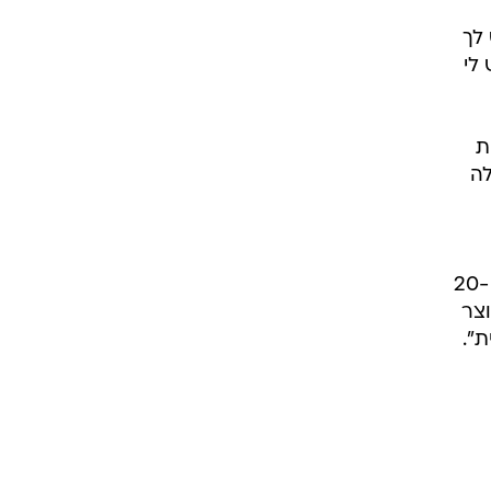
 לך
לי
ות
לה