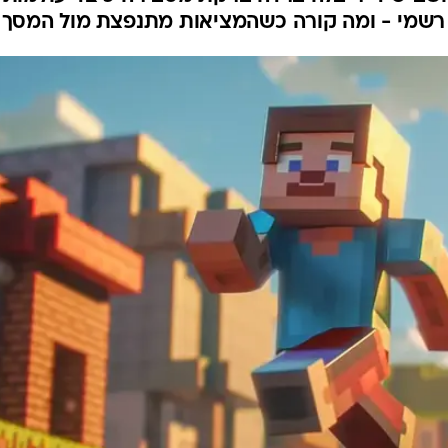
Sims ו־Minecraft לשיעור חובה
ום על דירה אמיתית, הם בונים ערים, מנהלים נכסי
שב ● ד"ר בלה ברדה ברקת מסבירה כיצד עולמות
לא רשמי - ומה קורה כשהמציאות מתנפצת מול המסך