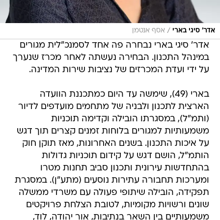
/
אדר' סיגי בארי
אסף אנטמן
אדר' סיגי בארי נבחרה פה אחד לסמנכ"לית מגורים
במינהל התכנון. הבחירה נעשתה לאחר מכרז שנערך
על ידי ועדת המכרזים של נציבות שירות המדינה.
בארי (49), שימשה עד היום כמתכננת הוועדה
הארצית לתכנון ולבניה של מתחמים מועדפים לדיור
(ותמ"ל), במסגרתו הובילה וקדימה תוכניות
משמעותיות למגורים בלוחות זמנים קצרים תוך דגש
על איכות התכנון. בשנים האחרונות, מאז תוקן חוק
הותמ"ל, הושם דגש על קידום תוכניות גדולות
בהתחדשות עירונית ותכנון סביב תחנות מטרו
ומערכות תחבורה עתירות נוסעים (מתע"ן). במסגרת
תפקידה, הובילה שיתופי פעולה עם משרדי ממשלה
שונים ורשויות מקומיות, לטובת הצלחת פרויקטים
משמעותיים בין השאר בנתיבות, אור יהודה, לוד,