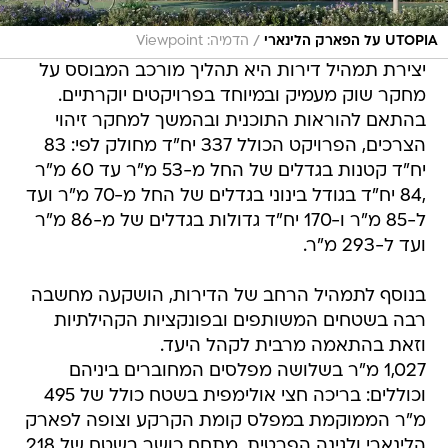
/
UTOPIA על הפארק הלינארי
הדמיה: Viewpoint
יצירת תמהיל דירות היא תהליך מורכב המבוסס על
מחקר שוק מעמיק ובמיוחד בפרויקטים יוקרתיים.
בהתאם להוראות התוכנית ובהמשך למחקר זיהוי
הצרכים, הפרויקט הכולל 337 יח"ד מחולק לפי: 83
יח"ד קטנות בגדלים של החל מ-53 מ"ר עד 60 מ"ר
,84 יח"ד בגודל בינוני בגדלים של החל מ-70 מ"ר ועד
ל-85 מ"ר ו-170 יח"ד גדולות בגדלים של מ-86 מ"ר
ועד ל-293 מ"ר.
בנוסף לתמהיל הרחב של הדירות, הושקעה מחשבה
רבה בשטחים המשותפים ובפונקציות הקהילתיות
וזאת בהתאמה מרבית לקהל היעד.
1,027 מ"ר בשלושה מפלסים המחוברים ביניהם
וכוללים: בריכה חצי אולימפית בשטח כולל של 495
מ"ר הממוקמת במפלס קומת הקרקע וצופה לפארק
הלינארי ולגינה הפרטית, מתחם כושר בשטח של 218