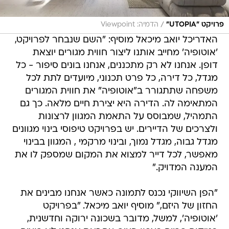
/
פרויקט "UTOPIA"
הדמיה: Viewpoint
האדריכל יואב מיכאל מוסיף: "השם שנבחר לפרויקט,
'אוטופיה' מחייב אותנו ליצור חווית מגורים יוצאת
דופן. אנחנו לא רק מתכננים, אנחנו בונים סיפור - כל
מגדל, כל דירה, כל פרט תכנוני, מיועדים לתת לכל
משפחה שתתגורר ב"אוטופיה" את חווית המגורים
המתאימה לה. הדירה היא יצירת חיים מלאה. כך גם
התמהיל, שמבוסס על התאמת המגוון לרצונות
ולצרכים של הדיירים. יש בפרויקט טיפוסי בינוי מגוונים
מגדל גבוה, מגדל נמוך, ובינוי מרקמי , המגוון בבינוי
מאפשר, לכל דייר למצוא את המקום שמספק לו את
המענה המדויק."
"הפן השיווקי נכנס לתמונה כאשר אנחנו מבינים את
החזון של היזם," מוסיף יואב מיכאל. "בפרויקט
'אוטופיה', למשל, מדובר בשכונה ירוקה וחדשנית,