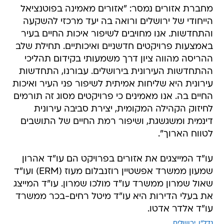
מחברת אזורים נמסר: "אזורים מאמינה בפוטנציאל
הייחודי של ירושלים ורואה בה יעד מרכזי להשקעה
והתחדשות. אנו מחויבים לשיפור איכות החיים בעיר
באמצעות פרויקטים חדשניים ואיכותיים. תחילת שלב
ההריסה מהווה ציון דרך משמעותי בקידום תהליכי
ההתחדשות העירונית בירושלים. עבורנו, התחדשות
עירונית היא שליחות אמיתית לשיפור פני העיר ואיכות
החיים בה. אנו מאמינים כי פרויקטים מסוג זה תורמים
לחיזוק הקהילה המקומית, יצירת סביבה עירונית
דינמית ומשגשגת, ושיפור רמת החיים של התושבים
לטווח הארוך".
עו"ד המייצגים את אזורים בפרויקט הם עו"ד אהרון
שמעון ממשרד אפשטיין רוזנבלום מעוז (ERM) ועו"ד
שאול שמרון ממשרד עו"ד מולכו שמרון. עו"ד המייצג
את בעלי הדירות היא עו"ד מיטל רחים-בכר ממשרד
עו"ד אלדר אדטו.
נדל"ן
ירושלים