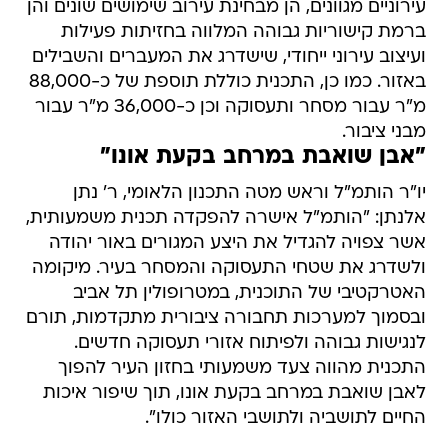
עירוניים מגוונים, הן מבחינת עירוב שימושים שונים והן
ברמת קישוריות גבוהה המלווה בחזיתות פעילות
ועיצוב עירוני ייחודי, שישדרג את המעברים והשבילים
באזור. כמו כן, התכנית כוללת תוספת של כ-88,000
מ"ר עבור מסחר ותעסוקה וכן כ-36,000 מ"ר עבור
מבני ציבור.
"אבן שואבת במרחב בקעת אונו"
יו"ר הותמ"ל וראש מטה התכנון הלאומי, ר' נתן
אלנתן: "הותמ"ל אישרה להפקדה תכנית משמעותית,
אשר צפויה להגדיל את היצע המגורים באור יהודה
ולשדרג את שטחי התעסוקה והמסחר בעיר. מיקומה
האטרקטיבי של התוכנית, במטרופולין תל אביב
ובסמוך למערכות תחבורה ציבורית מתקדמות, תורם
לנגישות גבוהה ולפיתוח אזורי תעסוקה חדשים.
התכנית מהווה צעד משמעותי בחזון העיר להפוך
לאבן שואבת במרחב בקעת אונו, תוך שיפור איכות
החיים לתושביה ולתושבי האזור כולו".