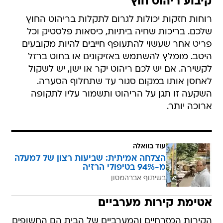
קיבוע ריהוט חוץ
רוחות חזקות יכולות לגרום לתקלות בריהוט החוץ
שלכם. בריכות שחיה ביתיות, כיסאות פלסטיק וכל
פריט אחר שעשוי להתעופף חייבים להיות מקובעים
היטב. מומלץ להשתמש באזיקונים או בחוט ברזל
לקשירה. אם יש לכם ריהוט יקר או ישן, יש לשקול
לאחסן אותו במקום סגור עד שתחלוף הסערה.
השקעה זו תגן על הריהוט ותשמור עליו לתקופה
ארוכה יותר.
עוד בוואלה
הצלחה אמיתית: שביעות רצון של למעלה
מ-94% בטיפולי הרזיה
בשיתוף אברהמסון
אטימת קירות מערביים
הקירות המזרחיים והמערביים של הבית הם החשופים