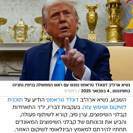
נשיא ארה"ב דונאלד טראמפ נפגש עם ראש הממשלה בנימין נתניהו
/
בוושינגטון , 4 בפבואר 2025
רויטרס
השבוע, נשיא ארה"ב
דונלד טראמפ
הודיע על
תוכנית
לשיקום ושיפוץ עזה
. בעקבות דבריו, יו"ר התאחדות
קבלני השיפוצים, ערן סיב, קורא לשיתוף פעולה,
והביע את נכונותם של קבלני השיפוצים המאוגדים
תחתיו להירתם למאמץ הבינלאומי לשיקום האזור,