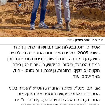
/
אבי תם ושחר כחלון
יח"צ
אסיה סיירוס, בבעלות אבי תם ושחר כחלון, נוסדה
בשנת 2005. בשנים האחרונות התרחבה גם לבנייה
רוויה, הן במחוז הדרום ביישובים דימונה ונתיבות- והן
במחוז המרכז, באזורי הביקוש, ביישובים כגון פתח
תקווה (סירקין), רחובות, גן יבנה, נווה מונסון-יהוד,
באר יעקב ועוד.
אבי תם, מנכ"ל ומייסד החברה, הוסיף: "הזכייה בשני
המכרזים באזורי ביקוש מסמנים את התעצמות
החברה, בימים אלה שהזירה העסקית והנדל"נית