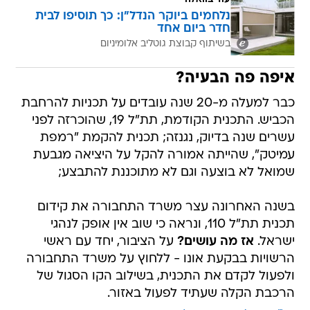
נלחמים ביוקר הנדל"ן: כך תוסיפו לבית
חדר ביום אחד
בשיתוף קבוצת גוטליב אלומיניום
איפה פה הבעיה?
כבר למעלה מ-20 שנה עובדים על תכניות להרחבת
הכביש. התכנית הקודמת, תת"ל 19, שהוכרזה לפני
עשרים שנה בדיוק, נגנזה; תכנית להקמת "רמפת
עמיטק", שהייתה אמורה להקל על היציאה מגבעת
שמואל לא בוצעה וגם לא מתוכננת להתבצע;
בשנה האחרונה עצר משרד התחבורה את קידום
תכנית תת"ל 110, ונראה כי שוב אין אופק לנהגי
ישראל.
אז מה עושים?
על הציבור, יחד עם ראשי
הרשויות בבקעת אונו - ללחוץ על משרד התחבורה
ולפעול לקדם את התכנית, בשילוב הקו הסגול של
הרכבת הקלה שעתיד לפעול באזור.