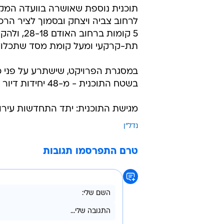
תוכנית נוספת שאושרה בוועדה המקו
לרחוב צביה ויצחק ובסמוך לציר הרכ
תת-קרקעי ומעל קומת מסד שתכלול מע
בשטח התוכנית - מ-48 יחידות דיור קיימות ל-282 יחידות דיור חדשות.
מגישת התוכנית: יתד התחדשות עירוני
נדל"ן
טרם התפרסמו תגובות