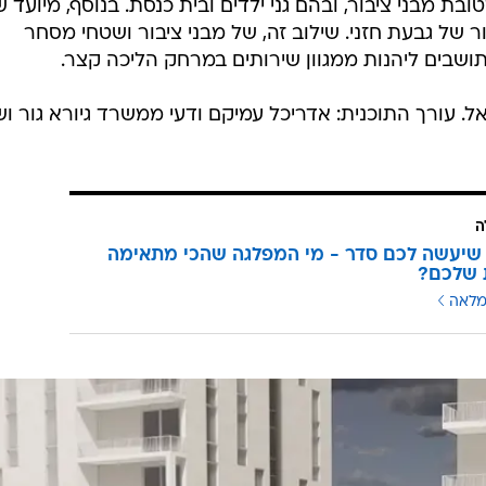
10 מ"ר וכן כ-920 מ"ר לטובת מבני ציבור, ובהם גני ילדים ובית כנסת. בנוסף, מיוע
של גבעת חזני. שילוב זה, של מבני ציבור ושטחי מסחר
בים ליהנות ממגוון שירותים במרחק הליכה קצר.
. עורך התוכנית: אדריכל עמיקם ודעי ממשרד גיורא גור וש
ה
שיעשה לכם סדר - מי המפלגה שהכי מתאימה
 שלכם?
מלאה