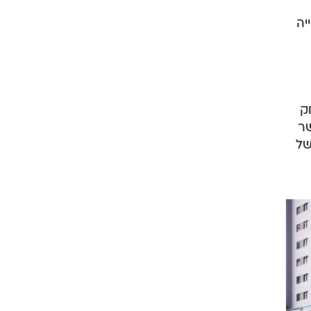
יה
ק
שר
של