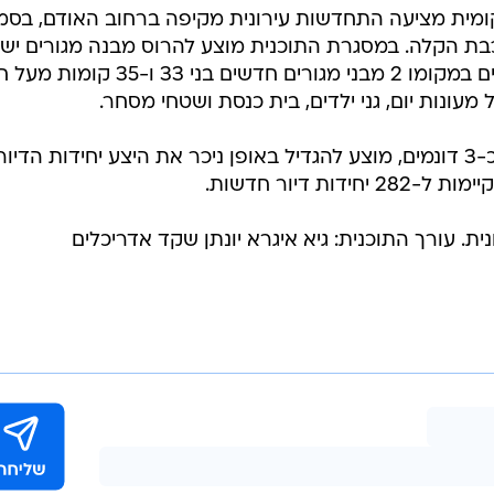
מית מציעה התחדשות עירונית מקיפה ברחוב האודם, בסמ
בת הקלה. במסגרת התוכנית מוצע להרוס מבנה מגורים ישן 
5 קומות ברחוב האודם 28-18, ולהקים במקומו 2 מבני מגורים חדשים בני 33 ו-35
ונות יום, גני ילדים, בית כנסת ושטחי מסחר.
במסגרת הפרויקט, שישתרע על פני כ-3 דונמים, מוצע להגדיל באופן ניכר את היצע יחידות הדיור
ת. עורך התוכנית: גיא איגרא יונתן שקד אדריכלים