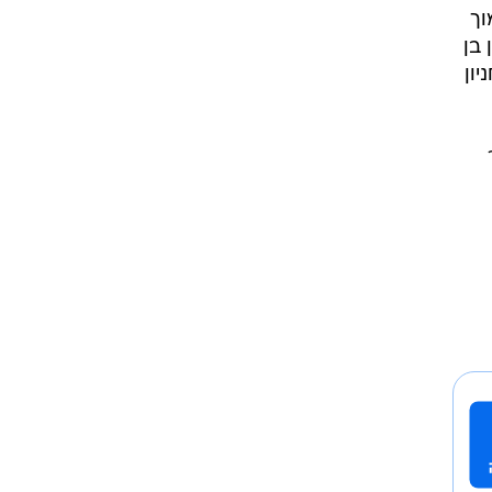
וך
בן
 קומות מעל חניון