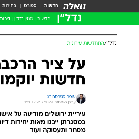
חדשות
ספורט
בחירות
נדל״ן
חדשות
מגזין נדל"ן
דירות
נדל״ן
/
התחדשות עירונית
על ציר הרכבת
חדשות יוקמו 
עופר פטרסבורג
עודכן לאחרונה: 24.7.2024 / 12:07
עיריית ירושלים מודיעה על אישו
במסגרתן ייבנו מאות יחידות דיו
מסחר ותעסוקה ועוד