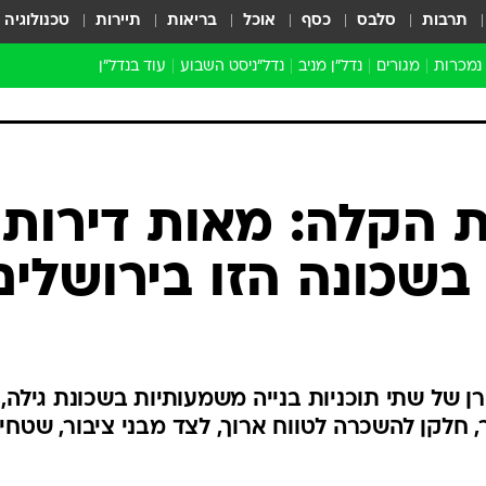
תרבות
סלבס
כסף
אוכל
בריאות
תיירות
טכנולוגיה
 נמכרות
מגורים
נדל"ן מניב
נדל"ניסט השבוע
עוד בנדל״ן
התחדשות עירונית
הברנז'ה
חו"ל
מובילי דרך
 הקלה: מאות דירות
ארכיון כתבות
בשכונה הזו בירושלים
רן של שתי תוכניות בנייה משמעותיות בשכונת גילה,
ר, חלקן להשכרה לטווח ארוך, לצד מבני ציבור, שטחי