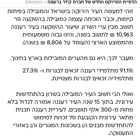
/
הדמיית הפרויקט החדש של חברת קידר ברעננה
3division
זוהי למעשה העיר הירוקה בישראל והמובילה בפיתוח
קיימות, וכבר הוכיחה עצמה כמובילה בהשקעה פר
תושב מבין ערי השרון. שיעור ההשקעה בעיר רעננה
10,963 ₪ לתושב בשנה, והינו גבוה משמעותית
מהממוצע הארצי (העומד על 8,806 ₪ בשנה).
מעבר לכך, היא גם מהערים המובילות בארץ בחינוך.
91.1% מתלמידי רעננה זכאים לבגרות ו- 27.3%
מתלמידיה זכאים לבגרות מצטיינת.
ואולי הכי חשוב העיר המובילה בשרון בהתחדשות
עירונית. בתוך 15 שנה העיר רעננה אמורה לגדול בלא
פחות מ-300 אלף תושבים. לעיריית רעננה תכנית
מתאר עירונית הקובעת סל זכויות למימוש
להתחדשות מבנים הן בשכונות המגורים והן באזורי
התעסוקה.