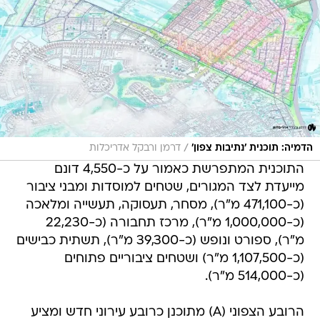
/
הדמיה: תוכנית 'נתיבות צפון'
דרמן ורבקל אדריכלות
התוכנית המתפרשת כאמור על כ-4,550 דונם
מייעדת לצד המגורים, שטחים למוסדות ומבני ציבור
(כ-471,100 מ"ר), מסחר, תעסוקה, תעשייה ומלאכה
(כ-1,000,000 מ"ר), מרכז תחבורה (כ-22,230
מ"ר), ספורט ונופש (כ-39,300 מ"ר), תשתית כבישים
(כ-1,107,500 מ"ר) ושטחים ציבוריים פתוחים
(כ-514,000 מ"ר).
הרובע הצפוני (A) מתוכנן כרובע עירוני חדש ומציע