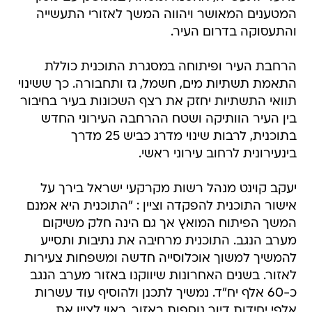
המטענים המאושר ויהווה המשך לאזורי התעשייה
והתעסוקה בדרום העיר.
הרחבת העיר ופיתוחה במסגרת התוכנית כוללת
התאמת תשתיות מים, חשמל, גז ותחבורה. כך ששינוי
תוואי התשתיות יחזק את רצף השכונות בעיר בחיבור
בין העיר הוותיקה ושטח ההרחבה העירוני החדש
בתוכנית, לרבות שינוי מדרג כביש 25 מדרך
בינעירונית לרחוב עירוני ראשי.
יעקב קוינט מנהל רשות מקרקעי ישראל בירך על
אישור התוכנית להפקדה וציין : "התוכנית היא אמנם
המשך הפיתוח המואץ אך גם הינה חלק משיקום
מערב הנגב. התוכנית מרחיבה את נתיבות ותסייע
להמשיך למשוך אוכלוסייה חדשה ומשפחות צעירות
לאזור. בשנים האחרונות שיווקנו באזור מערב הנגב
כ-60 אלף יח"ד. נמשיך לתכנן ולהוסיף עוד עשרות
אלפי יחידות דיור נוספות באזור. ראוי לציין את