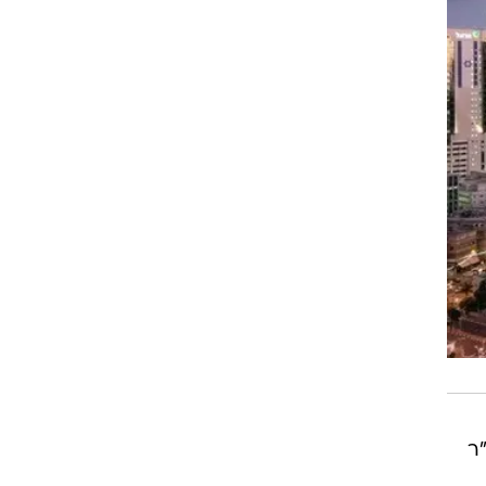
ים מעוצבים, שכרה שש קומות, כ־7,200 מ"ר