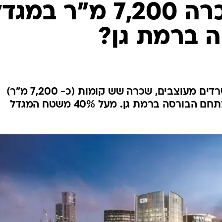
איזו חברה שכרה 7,200 מ"ר במג
 ברמת גן?
החברה, אשר בונה ומשווקת משרדים מעוצבים, שכרה שש קומות (כ- 7,200 מ"ר)
במגדל ICON PRIME החדש במתחם הבורסה ברמת גן. מעל 40% משטח המגדל