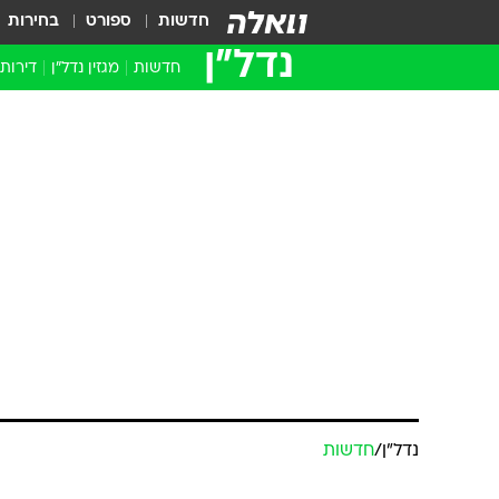
חדשות
ספורט
בחירות
נדל״ן
חדשות
מגזין נדל"ן
דירות
נדל״ן
/
חדשות