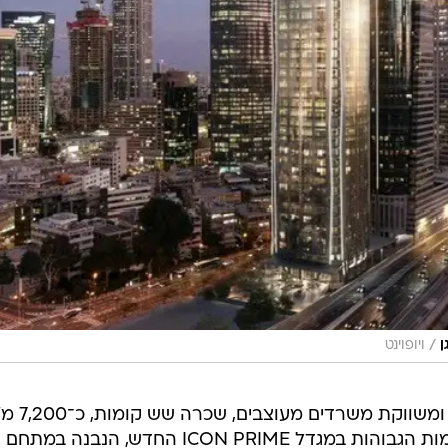
/
ויופוינט
חברת סוויצ'אפ (SwitchUp), הבונה ומשווקת משרד
סך הכול, בחוזה ארוך, וכן חניות, בקומות הגבוהות במגדל ICON PRIME החדש, הנבנה במתחם