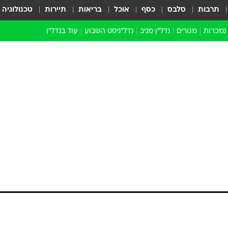
תרבות
סלבס
כסף
אוכל
בריאות
תיירות
טכנולוגיה
 נמכרות
מגורים
נדל"ן מניב
נדל"ניסט השבוע
עוד בנדל״ן
התחדשות עירונית
הברנז'ה
חו"ל
מובילי דרך
ארכיון כתבות