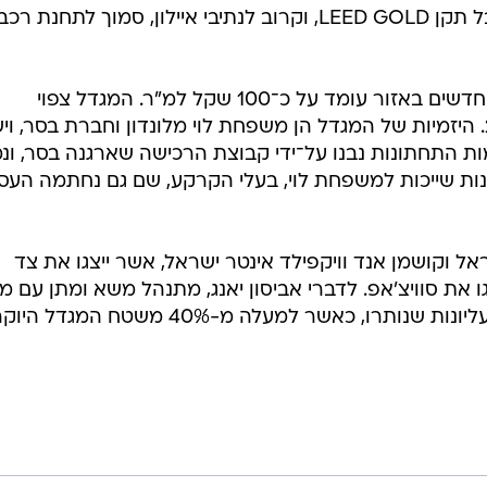
הבורסה ברמת גן. המגדל אמור לקבל תקן LEED GOLD, וקרוב לנתיבי איילון, סמוך לתחנת 
בשוק מעריכים כי המחיר במגדלים החדשים באזור עומד על כ־100 שקל למ"ר. המגדל צפוי
להתאכלס ברבעון השלישי של 2024. היזמיות של המגדל הן משפחת לוי מלונדון וחברת בסר, ו
ודי מבחינת בעלות: 15 הקומות התחתונות נבנו על־ידי קבוצת הרכישה שארגנה בסר, 
16 הקומות העליונות שייכות למשפחת לוי, בעלי הקרקע, שם גם נחתמה הע
ראל וקושמן אנד וויקפילד אינטר ישראל, אשר ייצגו את צד
גו את סוויצ'אפ. לדברי אביסון יאנג, מתנהל משא ומתן עם 
גורמים נוספים על שמונה הקומות העליונות שנותרו, כאשר למעלה מ-40% משטח המ