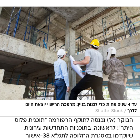
עד 4 שנים פחות כדי לבנות בניין: מהפכת הרישוי יוצאת היום
/
לדרך
ShutterStock
הבוקר (א') נכנסה לתוקף הרפורמה "תוכנית פלוס
היתר": לראשונה, בתוכניות התחדשות עירונית
שיוקדמו במסגרת החלופה לתמ"א 38-אישור
התוכנית במוסד התכנון יהווה גם את אישור היתר
הבנייה - דבר הצפוי לקצר בין שנה ועד 4 שנים