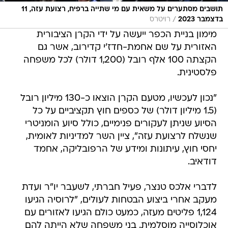
תושבים מסתערים על משאית עם מי שתייה ברפיח, רצועת עזה, 11
/
בדצמבר 2023
רויטרס
מימון בניית הכפר ייעשה על ידי הקרן הציבורית
האזורית על שם אחמת-חדז'י קדירוב, אשר גם
הקצתה 100 אלף רובל (1,200 דולר) לכל משפחה
פלסטינית.
"נכון לעכשיו, מטעם הקרן הוצאו כ-130 מיליון רובל
(1.5 מיליון דולר) של כספים חוץ תקציביים על כל
הסיוע שניתן לעקורים פנימיים, כולל סיוע הומניטרי
שנשלח לרצועת עזה", ציין השר למדיניות לאומית,
יחסי חוץ, עיתונות ומידע של הרפובליקה, אחמד
דודאיב.
לדברי אלכס טנצר, פעיל חברתי, לשעבר יו"ר ועדת
מעקב אחרי ביצוע הבטחות לעולים, "לרוסיה הגיעו
1,124 פליטים מעזה, כמעט כולם הגיעו לאזורים עם
אוכלוסייה מוסלמית. בני משפחה שלא הייתה להם