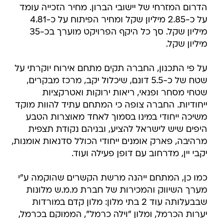
הדרום המזרחי של יישובי הברון. מחיר הזכייה עומד
על כ-2.85 מיליון שקל ומחיר הפיתוח על כ-4.81
מיליון שקל. סך כל היקף הפרויקט מוערך בכ-35
מיליון שקל.
על פי התכנון, החברה תקים מתחם אירוח יוקרתי על
שטח של כ-5.5 דונם, שיכלול יקב, מרכז מבקרים,
שטחי מסחר ופנאי, ריאות ירוקות ואטרקציות
ייחודיות. החברה צופה כי המתחם עתיד להוות מוקד
משיכה ייחודי במינו בסמוך לאחד מאוצרות הטבע
היפים שיש לישראל להציע, ובניהם נקודת תצפית
מרהיבה, פארק אומנים ייחודי הכולל סדנאות אומנות,
יקבי יין, מדרחוב עם דופן פעילה ועוד.
כמו כן, המתחם ייהנה מרשת הקשרים שהוקמה ע"י
מערך השיווק והמכירות של חברת מ.מ.ש מלונות
שבבעלותה עוד 2 בתי מלון: מלון קדם במורדות
יערות הכרמל, ומלון "וילה כרמל", הממוקם בכרמל,