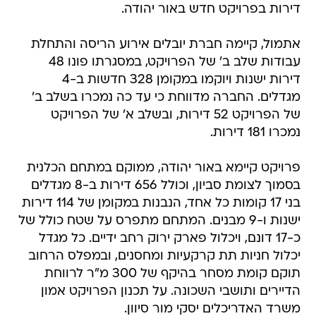
דירות בפרויקט חדש באור יהודה.
אתמול, קיימה חברת יובלים אירוע הריסה והתחלת
עבודות שלב ב' של הפרויקט, במסגרתו פונו 48
דירות ישנות ויוקמו במקומן 328 חדשות ב-4
מגדלים. החברה מדווחת כי עד כה נמכרו בשלב ב'
של הפרויקט 52 דירות, ובשלב א' של הפרויקט
נמכרו 181 דירות.
פרויקט קיימא באור יהודה, ממוקם במתחם הכלנית
בסמוך לצומת סביון, וכולל 656 דירות ב-8 מגדלים
בני 17 קומות כל אחד, הנבנות במקומן של 114 דירות
ישנות ו-9 מבנים. המתחם מתפרס על שטח כולל של
כ-17 דונם, ויכלול פארק ירוק רחב ידיים. כל מגדל
יכלול חניות תת קרקעיות ומחסנים, ובמפלס הרחוב
תוקם קומת מסחר בהיקף של 300 מ"ר לרווחת
הדיירים ותושבי השכונה. על תכנון הפרויקט אמון
משרד האדריכלים יסקי מור סיוון.