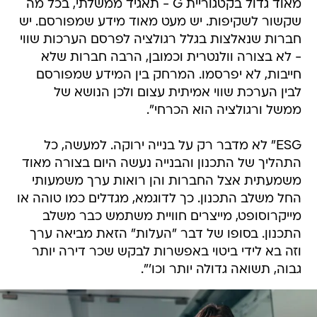
מאוד גדול בקטגוריית G - תאגיד ממשלתי, בכל מה
שקשור לשקיפות. יש מעט מאוד מידע שמפורסם. יש
חברות שנאלצות בגלל רגולציה לפרסם הערכות שווי
- לא בצורה וולנטרית וכמובן, הרבה חברות שלא
חייבות, לא יפרסמו. המרחק בין המידע שמפורסם
לבין הערכת שווי אמיתית עצום ולכן הנושא של
ממשל ורגולציה הוא הכרחי".
ESG" לא מדבר רק על בנייה ירוקה. למעשה, כל
התהליך של התכנון והבנייה נעשה היום בצורה מאוד
משמעתית אצל החברות והן רואות ערך משמעותי
החל משלב התכנון. כך לדוגמא, מגדלים כמו טוהה או
מייקרוסופט, מייצרים חוויית משתמש כבר משלב
התכנון. בסופו של דבר "העלות" הזאת מביאה ערך
וזה בא לידי ביטוי באפשרות לבקש שכר דירה יותר
גבוה, תשואה גדולה יותר וכו'".