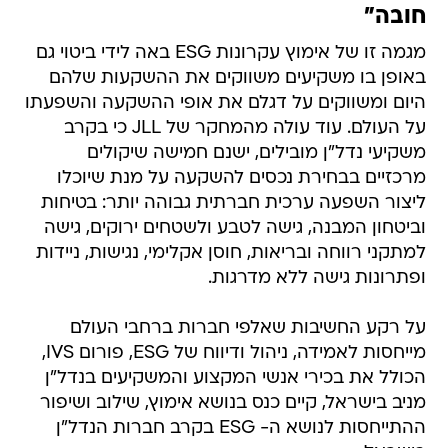
חובה"
מגמה זו של אימוץ עקרונות ESG באה לידי ביטוי גם
באופן בו משקיעים משווקים את ההשקעות שלהם
היום ומשווקים על דגלם את אופי ההשקעה והשפעתו
על העולם. עוד עולה מהמחקר של JLL כי בקרב
משקיעי נדל"ן מובילים, ישנם חמישה שיקולים
מרכזיים בבחירת נכסים להשקעה על מנת שיוכלו
ליצור השפעה ערכית חברתית גבוהה יותר: בטיחות
וביטחון המבנה, גישה לטבע ולשטחים ירוקים, גישה
למתקני רווחה ובריאות, חוסן אקלימי, נגישות, ניידות
ופתרונות גישה ללא מדרגות.
על רקע החשיבות שאלפי חברות ברחבי העולם
מייחסות לאמידה, ניהול ודיווח של ESG, פורום IVS,
הכולל את בכירי אנשי המקצוע והמשקיעים בנדל"ן
מניב בישראל, קיים כנס בנושא אימוץ, שילוב ושיפור
ההתייחסות לנושא ה- ESG בקרב חברות הנדל"ן