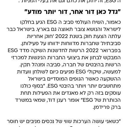
ה ESG, זה יחזק את כולם וגם את בעלי המניות".
"גדל כאן דור אחר, דור יותר מודע"
כאמור, השיח העולמי סביב ה ESG הגיע בחלקו
לישראל והנושא צובר תאוצה גם בארץ. בישראל כבר
עלתה הצעת חוק בשנת 2022 'חוק אחריות
סביבתית' שחברות מדווחות ידווחו על פעילותן.
בפברואר 2022 הרשות לחדשנות השיקה מדד ESG
המבקש לבחון את ביצועי החברות הניגשות למכרזי
הרשות בהיבטים של חברה, סביבה ומנהל תקין.
למעשה, שיקולי ESG מגיעים כיום לשולחן וועדות
ההשקעה כאשר הגופים המוסדיים בישראל
מתחשבים יותר ויותר בהיבטי ESG. "בסוף כולנו
עוסקים בזה רק לא מאגדים את הפעילות תחת
הכותרת של ESG" אומר רענן דוד, שמאי במשרד
ברק פרידמן.
"כשאני עושה הערכות שווי של נכסים מניבים יש חוסר