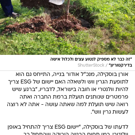
"זה כבר לא מספיק לנטוע עצים ולכלול אישה
/
בדירקטוריון"
ShutterStock
אורן בוסקילה, מנכ"ל אודור בנייה, התייחס גם הוא
לתופעת הגרין ווש ולשאלה האם יישום של ESG צריך
להיות וולנטרי או חובה בישראל, לדבריו, "ברגע שיש
פרמטרים שנותנים תועלת ברמת החברה ואתה
רואה שיש תועלת למה שאתה עושה - אתה לא רוצה
לעשות גרין ווש".
לדעתו של בוסקילה, "יישום ESG צריך להתחיל באופן
וולנטרי, כמו תחום הבנייה הירוקה שהתחיל כך,