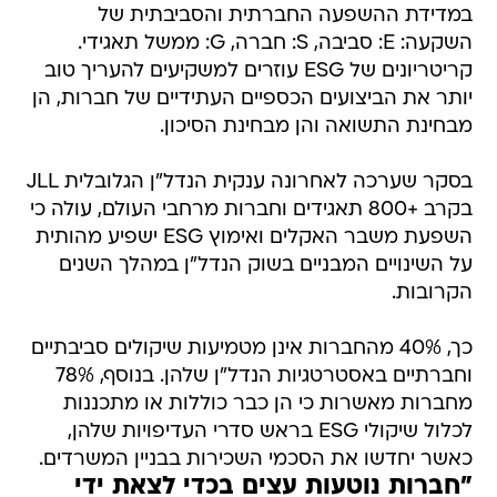
במדידת ההשפעה החברתית והסביבתית של
השקעה: E: סביבה, S: חברה, G: ממשל תאגידי.
קריטריונים של ESG עוזרים למשקיעים להעריך טוב
יותר את הביצועים הכספיים העתידיים של חברות, הן
מבחינת התשואה והן מבחינת הסיכון.
בסקר שערכה לאחרונה ענקית הנדל"ן הגלובלית JLL
בקרב +800 תאגידים וחברות מרחבי העולם, עולה כי
השפעת משבר האקלים ואימוץ ESG ישפיע מהותית
על השינויים המבניים בשוק הנדל"ן במהלך השנים
הקרובות.
כך, 40% מהחברות אינן מטמיעות שיקולים סביבתיים
וחברתיים באסטרטגיות הנדל"ן שלהן. בנוסף, 78%
מחברות מאשרות כי הן כבר כוללות או מתכננות
לכלול שיקולי ESG בראש סדרי העדיפויות שלהן,
כאשר יחדשו את הסכמי השכירות בבניין המשרדים.
"חברות נוטעות עצים בכדי לצאת ידי