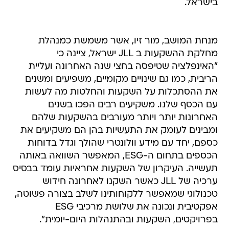
בישראל.
מנחת המושב, מור זיו, אשר משמשת כמנהלת
מחלקת ההשקעות ב JLL ישראל, ציינה כי
"האינפלציה שטיפסה בחצי שנה האחרונה ועליית
הריבית, כמו גם שינויים מקומיים, משפיעים ומשנים
את ההסתכלות על השקעות והחלטות מה לעשות
עם הכסף שלנו. משקיעים רבים הפכו בשנים
האחרונות יותר ויותר מעורבים בהשקעות שלהם
ומבינים לעומק את התעשיות בהן הם משקיעים את
כספם, יחד עם מידע וולונטרי שהולך וגדל בדוחות
הכספים בתחום ה-ESG, המאפשר השוואה באותה
תעשייה. העיקרון של השקעות אחראיות עומד בבסיס
ערכיה של JLL כאשר השקנו לאחרונה חידוש
טכנולוגי שמאפשר ללקוחותינו לשלב בצורה פשוטה,
אפקטיבית ונכונה את שלושת מרכיבי ESG
בפרויקטים, השקעות ובהתנהלות היום-יומית".