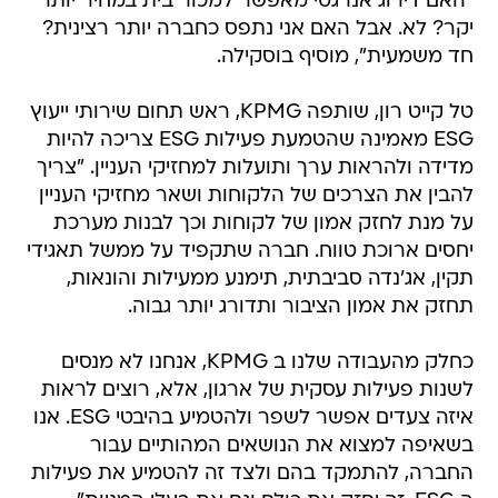
"האם דירוג אנרגטי מאפשר למכור בית במחיר יותר
יקר? לא. אבל האם אני נתפס כחברה יותר רצינית?
חד משמעית", מוסיף בוסקילה.
טל קייט רון, שותפה KPMG, ראש תחום שירותי ייעוץ
ESG מאמינה שהטמעת פעילות ESG צריכה להיות
מדידה ולהראות ערך ותועלות למחזיקי העניין. "צריך
להבין את הצרכים של הלקוחות ושאר מחזיקי העניין
על מנת לחזק אמון של לקוחות וכך לבנות מערכת
יחסים ארוכת טווח. חברה שתקפיד על ממשל תאגידי
תקין, אג'נדה סביבתית, תימנע ממעילות והונאות,
תחזק את אמון הציבור ותדורג יותר גבוה.
כחלק מהעבודה שלנו ב KPMG, אנחנו לא מנסים
לשנות פעילות עסקית של ארגון, אלא, רוצים לראות
איזה צעדים אפשר לשפר ולהטמיע בהיבטי ESG. אנו
בשאיפה למצוא את הנושאים המהותיים עבור
החברה, להתמקד בהם ולצד זה להטמיע את פעילות