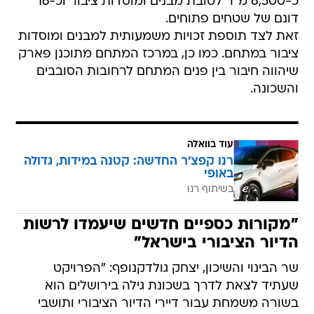
כ-6,500 מ"ר לטובת מבנים ומוסדות ציבור וכ-16
דונם של שטחים פתוחים.
זאת לצד תוספת זכויות משמעותית למבנים ומוסדות
ציבור במתחם. כמו כן, במרכז המתחם מתוכנן פארק
שיהווה חיבור בין פנים המתחם לרחובות הסובבים
והשכונה.
עוד בוואלה
רנו קפצ'ר החדשה: קטנה במידות, גדולה
באופי
בשיתוף רנו
"מקורות כספיים חדשים שיעמדו לרשות
הדיור הציבורי בישראל"
שר הבינוי והשיכון, יצחק גולדקנופף: "הפרויקט
שעתיד לצאת לדרך בשכונת גילה בירושלים הוא
בשורה משמחת עבור דיירי הדיור הציבורי ותושבי