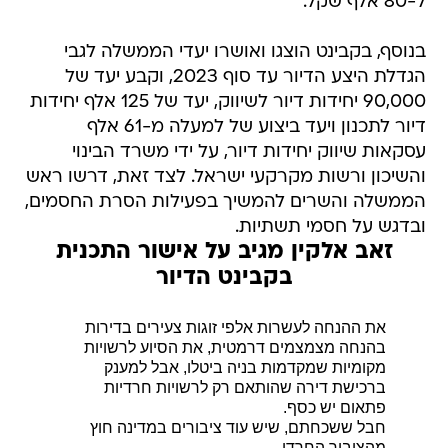
ל-80 אלף שקל.
בנוסף, בקבינט הוצגו ואושרו יעדי הממשלה לגבי
הגדלת היצע הדיור עד סוף 2023, וקבע יעד של
90,000 יחידות דיור לשיווק, יעד של 125 אלף יחידות
דיור לתכנון ויעד ביצוע של למעלה מ-61 אלף
עסקאות שיווק יחידות דיור, על ידי משרד הבינוי
והשיכון ורשות מקרקעי ישראל. לצד זאת, דרשו ראש
הממשלה והשרים להמשיך בפעילות הסרת החסמים,
ובדגש על חסמי תשתיות.
זאב אלקין מגיב על אישור התכנית
בקבינט הדיור
את ההנחה לעשרות אלפי זוגות צעירים בדירות
בהנחה מצמצמים דרמטית, את הסיוע לרשויות
מקומיות שמקדמות בניה ביטלו, אבל למענק
ברכישת דירה שהותאם רק לרשויות חרדיות
פתאום יש כסף.
חבל ששכחתם, שיש עוד ציבורים במדינה חוץ
מהציבור החרדי.