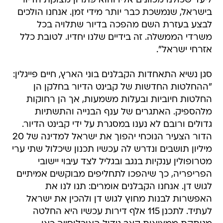
ליעד שכולנו מכוונים אליו והוא פתרון מצוקת הדיור
בישראל, שנמשכת כבר יותר מידי זמן. אנחנו הולכים
לבצע בעזרת השם מהפכה בדיור שתלויה בכל
משרדי הממשלה. זה בידיים שלנו יחדיו. לטובת כלל
אזרחי ישראל".
סגן נשיא התאחדות הקבלנים בוני הארץ, חיים פייגלין:
"ההחלטות החדשות של קבינט הדיור בחלקן הן
החלטות חיוביות ובעלות משמעות, אך הן רחוקות
מלהספיק. האתגרים של ענף הבנייה והתשתיות
גדולים ורובם לא נענו במסגרת על ידי קבינט הדיור.
הדור הצעיר הנוכחי יהפוך את ישראל למדינה של 20
מיליון תושבים ונדרש לה עכשיו תכנון שיכלול שתי ערי
מטרופולין ענקיות בנגב ובגליל לצד עיבוי יישובי
הפריפריה, כך שיהפכו לתחליפים מבוקשים אמיתיים
לגוש דן. אנחנו הקבלנים אומרים: תנו לנו את
האפשרות לבנות מחוץ לגוש דן ולהכין את ישראל
לעתיד. לתכנן 115 אלף דירות עכשיו היא החלטה