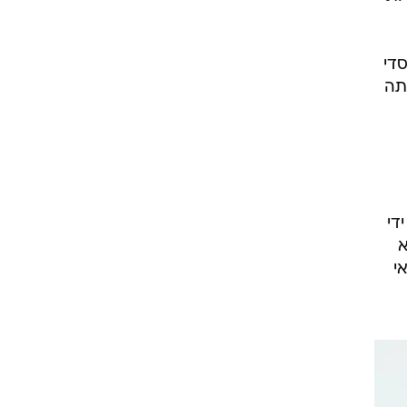
 המוסדי
כניתה
 יציב על ידי
וללא
י