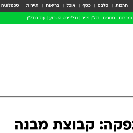
תרבות
סלבס
כסף
אוכל
בריאות
תיירות
טכנולוגיה
 נמכרות
מגורים
נדל"ן מניב
נדל"ניסט השבוע
עוד בנדל״ן
התחדשות עירונית
הברנז'ה
חו"ל
מובילי דרך
ארכיון כתבות
קה: קבוצת מבנה