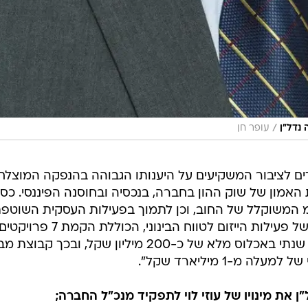
/
 נדל"ן
עופר חן
ודים לציבור המשקיעים על היענותו הגבוהה בהנפקה המוצלח
האמון של שוק ההון בחברה, בנכסיה ובחוסנה הפיננסי. כספ
המשוקלל של החוב, וכן לתמוך בפעילות העסקית השוטפ
של החברה, בדגש על קידום ופיתוח של פעילות הייזום לטווח הבינוני, הכוללת הקמת 7 פרו
שצפויים לתרום לחברה תוספת NOI שנתי באכלוס מלא של כ-200 מיליון שקל, ובכך קבו
ן את מינויו של עוזי לוי לתפקיד מנכ"ל החברה;