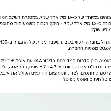
החברה מדווחת כי זכתה לביקושים גבוהים במיוחד של כ-1.9 מיליארד שקל, במסגרת השלב
של ההנפקה, ובחרה לגייס מתוך סכום זה כ-1.2 מיליארד שקל - היקף הגבוה משמעותית מתו
עוד, דווח, כי דוד פורר, בעל המניות הגדול בחברה, רכש בשבוע שעבר מניות של החברה ב-135
שתי אגרות החוב, מסדרות כ' ו-כה' כאמור, הינן סדרות המדורגות בדירוג ilAA עם אופק
חברת הדירוג מעלות S&P, צמודות מדד ובמח"מ ארוך בטווח של 4.3 ו-6.7 שנים, בהתאמה, 
רטנרס חתמים, לצד קונסורציום החתמים הכולל את אי.בי.א
טל חיתום ואומני קפיטל.