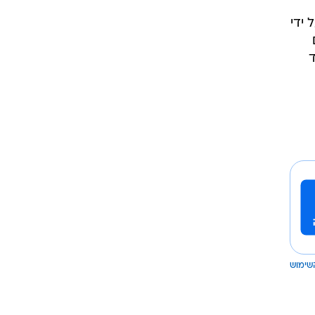
 ידי
ד
שימוש