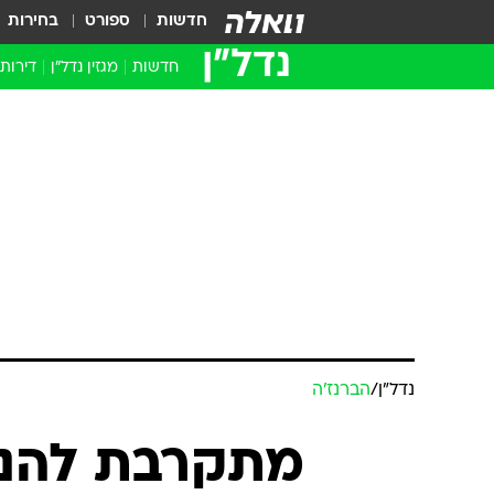
חדשות
ספורט
בחירות
נדל״ן
חדשות
מגזין נדל"ן
דירות
נדל״ן
/
הברנז'ה
מתקרבת להנפ