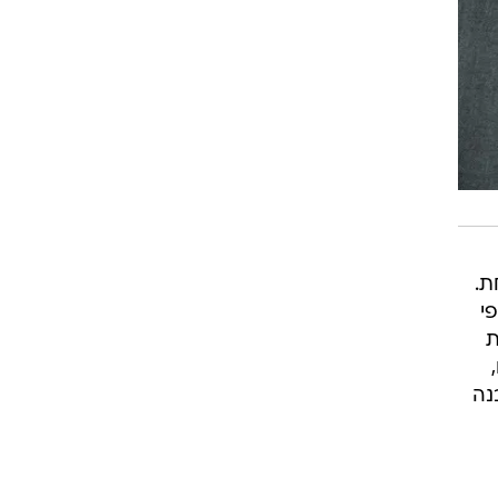
ת.
י
ת
יקטים,
צת מבנה