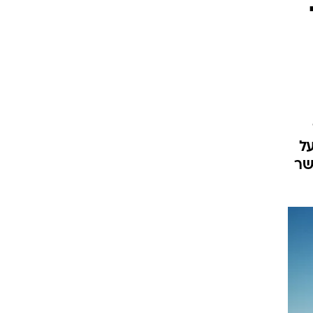
ד
קל | בעל
רה | אושר