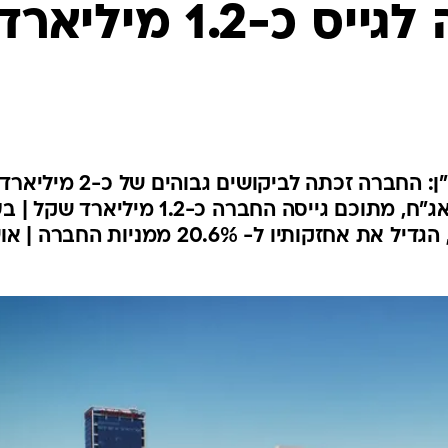
נדל"ן הצליחה לגייס כ-1.2 מיליאר
השוק מאמין בקבוצת מבנה נדל"ן: החברה זכתה לביקושים גבוהים של כ-2 מיליארד
שקל בשלב המוסדי של הנפקת אג"ח, מתוכם גייסה החברה כ-1.2 מיליארד ש
המניות הגדול בחברה, דוד פורר, הגדיל את אחזקותיו ל- 20.6% ממניות החב