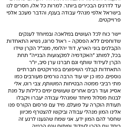
עד לדרגים הבכירים ביותר. למרות כל אלו, חסרים לנו
בישראל אלפי מנהלי עבודה בענף, והדבר מעכב אלפי
פרוייקטים.
יישר כוח לכל העושים במלאכה ובמיוחד לענקים
שדוחפים ללא הפסקה - ראול סרוגו, נשיא התאחדות
הקבלנים בוני הארץ, דוד יהלומי, מנכ"ל הקרן שידו
בכל, למותג "האקדמיה למקצועות הבנייה" תחת
הקרן לעידוד שותף וגם חברנו ערן סיב, יו"ר
התאחדות קבלני השיפוצים בפרויקטים חברתיים
נוספים. כמו כן יש עוד הרבה גורמים מעורבים כמו
מתי רביבי ממטה הבטיחות המשותף, צבי רוט, אלי
אסייג ועוד רבים אחרים שעושים ימים כלילות על מנת
לבנות מסלול מיוחד שמנהלי עבודה יעברו ויקבלו
תעודת הוקרה על פועלם. מיד עם פרסום הקורס פנו
אלינו המון מנהלי עבודה וביקשו להצטרף מכיוון
שחסר להם המון ידע. אני שמח שהגענו לרגע זה
ביחד עם הקרן לעידוד ופיתוח ענף הבנייה.