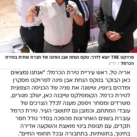
פרויקט TRE יוצא לדרך: טקס הנחת אבן הפינה של חברת שתית בטירת
/
הכרמל
יח"צ
אריה טל, ראש עיריית טירת הכרמל: "אנחנו נמצאים
כאן הבוקר בטקס הנחת אבן פינה לפרויקט מסקרן
ומדהים ביופיו, שישנה את פניה של הכניסה הצפונית
לטירת כרמל. הקומפלקס שייבנה כאן, ישלב מגורים,
משרדים ומסחר ויספק מענה לכלל הצרכים של
עובדי המתחם, וכמובן גם לתושבי העיר. טירת כרמל
עוברת בשנים האחרונות מהפכה בסדר גודל חסר
תקדים, עם תנופת בינוי מואצת והשקעה אדירה
בחינוך, בתשתיות, בתחבורה ובכל תחומי החיים".