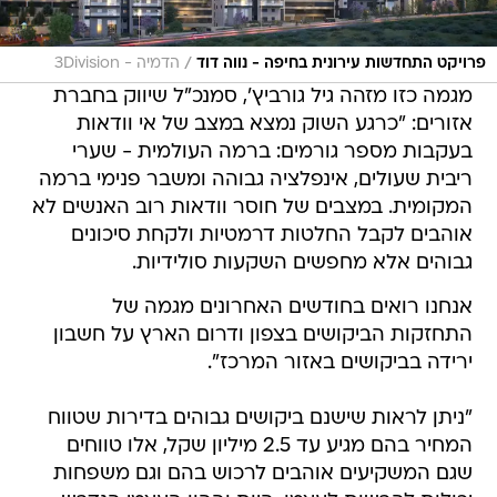
/
פרויקט התחדשות עירונית בחיפה - נווה דוד
הדמיה - 3Division
מגמה כזו מזהה גיל גורביץ', סמנכ"ל שיווק בחברת
אזורים: "כרגע השוק נמצא במצב של אי וודאות
בעקבות מספר גורמים: ברמה העולמית - שערי
ריבית שעולים, אינפלציה גבוהה ומשבר פנימי ברמה
המקומית. במצבים של חוסר וודאות רוב האנשים לא
אוהבים לקבל החלטות דרמטיות ולקחת סיכונים
גבוהים אלא מחפשים השקעות סולידיות.
אנחנו רואים בחודשים האחרונים מגמה של
התחזקות הביקושים בצפון ודרום הארץ על חשבון
ירידה בביקושים באזור המרכז".
"ניתן לראות שישנם ביקושים גבוהים בדירות שטווח
המחיר בהם מגיע עד 2.5 מיליון שקל, אלו טווחים
שגם המשקיעים אוהבים לרכוש בהם וגם משפחות