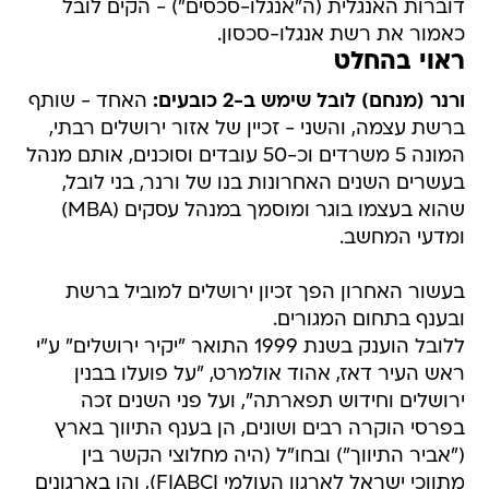
דוברות האנגלית (ה"אנגלו-סכסים") - הקים לובל
כאמור את רשת אנגלו-סכסון.
ראוי בהחלט
ורנר (מנחם) לובל שימש ב-2 כובעים:
האחד - שותף
ברשת עצמה, והשני - זכיין של אזור ירושלים רבתי,
המונה 5 משרדים וכ-50 עובדים וסוכנים, אותם מנהל
בעשרים השנים האחרונות בנו של ורנר, בני לובל,
שהוא בעצמו בוגר ומוסמך במנהל עסקים (MBA)
ומדעי המחשב.
בעשור האחרון הפך זכיון ירושלים למוביל ברשת
ובענף בתחום המגורים.
ללובל הוענק בשנת 1999 התואר "יקיר ירושלים" ע"י
ראש העיר דאז, אהוד אולמרט, "על פועלו בבנין
ירושלים וחידוש תפארתה", ועל פני השנים זכה
בפרסי הוקרה רבים ושונים, הן בענף התיווך בארץ
("אביר התיווך") ובחו"ל (היה מחלוצי הקשר בין
מתווכי ישראל לארגון העולמי FIABCI), והן בארגונים