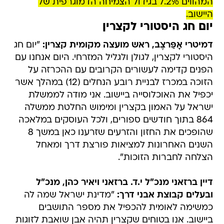
המהווים 7.2% בגידול הצמיחה הדמוגרפית של
היישוב.
יום חג היסטורי לקצרין
דמיטרי אָפַּרצֶב, ראש מועצה מקומית קצרין:
"יום חג
היסטורי לקצרין, לגולן ולגליל המזרחי. היום אנחנו עם
הפנים קדימה לעשורים הקרובים עם ההכרזה על
הזוכה במכרז לבניית רובע הנחלים (12) במהלך אשר
יכפיל את האוכלוסייה ביישוב. אני מודה לממשלת
ישראל על האמון בקצרין ומימוש החלטת ממשלה
864 בתוך חודשים ספורים, ולכל העוסקים במלאכה
שהופכים את החזון והזרעים שזרענו כאן במשך 8
השנים האחרונות למציאות פורצת דרך ומאחל
הצלחה לחברות הזוכות".
דיין ברזאני מנכ"ל י.ד. ברזאני ויאיר כהן, מנכ"ל
ובעלים קבוצת אבני דרך:
"מדינת ישראל שמה לה
כמשימה לאומית להכפיל את מספר התושבים
ביישוב. אנו בטוחים שקצרין תהיה אבן שואבת לזוגות