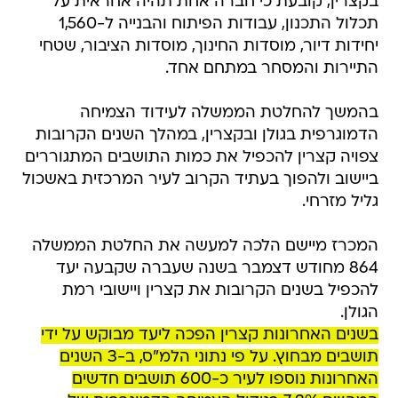
בקצרין, קובעת כי חברה אחת תהיה אחראית על
תכלול התכנון, עבודות הפיתוח והבנייה ל-1,560
יחידות דיור, מוסדות החינוך, מוסדות הציבור, שטחי
התיירות והמסחר במתחם אחד.
בהמשך להחלטת הממשלה לעידוד הצמיחה
הדמוגרפית בגולן ובקצרין, במהלך השנים הקרובות
צפויה קצרין להכפיל את כמות התושבים המתגוררים
ביישוב ולהפוך בעתיד הקרוב לעיר המרכזית באשכול
גליל מזרחי.
המכרז מיישם הלכה למעשה את החלטת הממשלה
864 מחודש דצמבר בשנה שעברה שקבעה יעד
להכפיל בשנים הקרובות את קצרין ויישובי רמת
הגולן.
בשנים האחרונות קצרין הפכה ליעד מבוקש על ידי
תושבים מבחוץ. על פי נתוני הלמ"ס, ב-3 השנים
האחרונות נוספו לעיר כ-600 תושבים חדשים